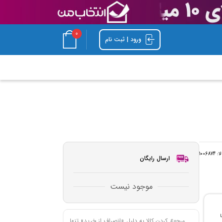
0
ورود | ثبت نام
لا:
1006874
ارسال رایگان
موجود نیست
با
مرجوع کردن کالا به دلیل «انصراف از خرید» تنها