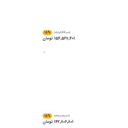
15%
181٬844٬001
154٬567٬401 تومان
15%
168٬008٬001
142٬806٬801 تومان