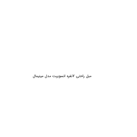
ش
مبل راحتی 7نفره انسوییت مدل مینیمال