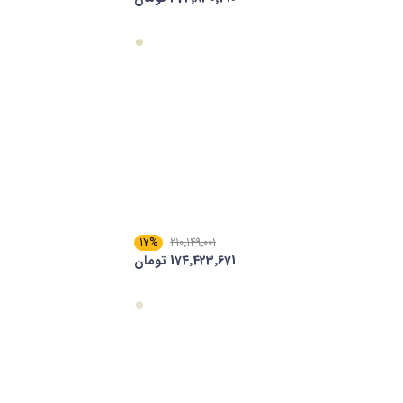
17%
210٬149٬001
174٬423٬671 تومان