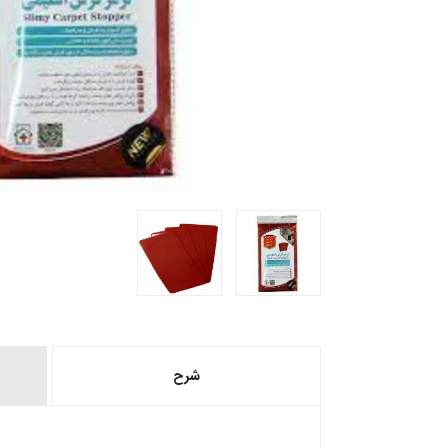
شرح
.