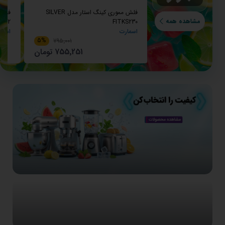
فلش مموری کینگ استار مدل SILVER
مشاهده همه
112
FITKS230
اسمارت
اسما
5%
795٬001
755٬251 تومان