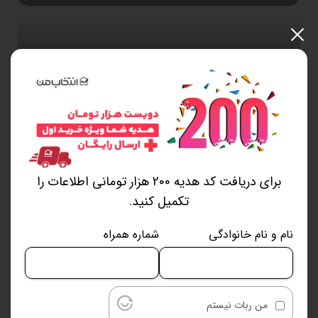
محصولات پرفروش
برای دریافت کد هدیه 200 هزار تومانی اطلاعات را
تکمیل کنید.
نام و نام خانوادگی
شماره همراه
خردکن مولینکس مدل DPA14
قهوه‌ ساز مولینکس مدل FG37
کارو
2%
2%
9٬790٬000
14٬200٬000
13٬916٬000 تومان
9٬594٬200 تومان
من ربات نیستم