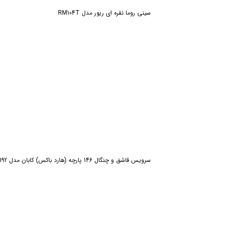
سینی روما نقره ای ریور مدل RM104T
ش
سرویس قاشق و چنگال 146 پارچه (هارد باکس) کابان مدل 192