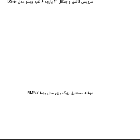
سرویس قاشق و چنگال 12 پارچه 6 نفره وینتو مدل DS010
سوفله مستطیل بزرگ ریور مدل روما RM207