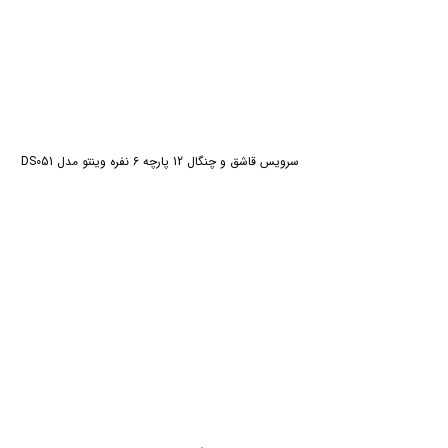
سرویس قاشق و چنگال 12 پارچه 6 نفره وینتو مدل DS051