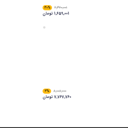
30%
2٬370٬001
1٬659٬001 تومان
3%
8٬008٬000
7٬767٬760 تومان