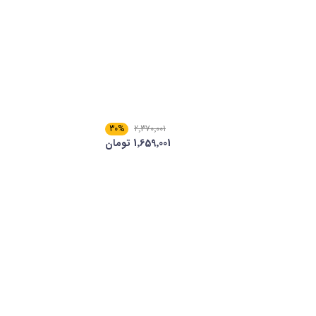
30%
2٬370٬001
1٬659٬001 تومان