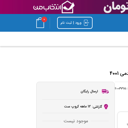
0
ورود | ثبت نام
4001
:
20037981
ارسال رایگان
12 ماهه کروپ ست
گارانتی:
موجود نیست
با