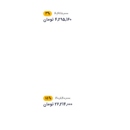
3%
4٬428٬000
4٬295٬160 تومان
15%
30٬840٬000
26٬214٬000 تومان