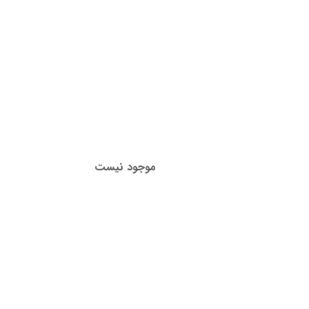
زانتان و همچنین یادگاری ماندگار از فرهنگ و تمدن ایران
موجود نیست