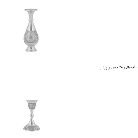
حصولات
:
طیف گسترده‌ای از محصولات از جمله ظروف، زیورآلات و اشیاء دکوری
های اصیل
:
تلفیق هنر سنتی و مدرن در طراحی محصولات
پس از فروش حرفه‌ای
:
تضمین کیفیت و رضایت مشتریان
ترده در بازار
:
نمایندگی‌های متعدد در داخل و خارج از کشور
انی، نمادی از هنر و اصالت ایرانی است. این محصولات، هدیه‌ای ارزشمند برای عزی
 20 مس و پرداز
و اصالت
:
تلفیق هنر سنتی و مدرن
تضمینی
:
استفاده از بهترین مواد اولیه و رعایت استانداردهای جهانی
حصولات
:
پاسخگویی به سلیقه‌های مختلف
پس از فروش حرفه‌ای
:
تضمین رضایت مشتریان
انی
:
حمایت از تولید داخلی