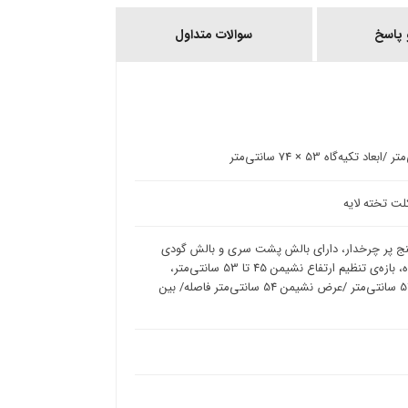
پاسخ
سوالات متداول
ان، پی سی گیمینگ، مکانیزم تیلت، نوع دسته T شکل، پنج پر چرخدار، دارای بالش پشت سری و بالش گودی
کمر، زاویه حرکت تکیه‌گاه 90 تا 135 درجه، دارای قابلیت تنظیم ارتفاع نشیمن‌گاه، بازه‌ی تنظیم ارتفاع نشیمن 45 تا 53 سانتی‌متر،
تحمل وزن 120 کیلوگرم ، حداکثر قد توصیه شده 180 سانتی‌متر ، عمق نشیمن 51 سانتی‌متر /عرض نشیمن 54 سانتی‌متر فاصله/ بین