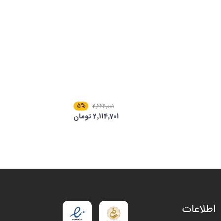
5%
2٬226٬001
2٬114٬701 تومان
اطلاعات