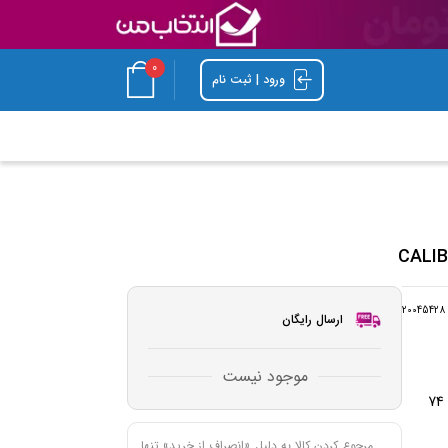
0
ورود | ثبت نام
20045428
ارسال رایگان
موجود نیست
سانتی‌متر /قطر چرخ 6 سانتی‌متر /ابعاد تکیه‌گاه 53 × 74
مرجوع کردن کالا به دلیل «انصراف از خرید» تنها