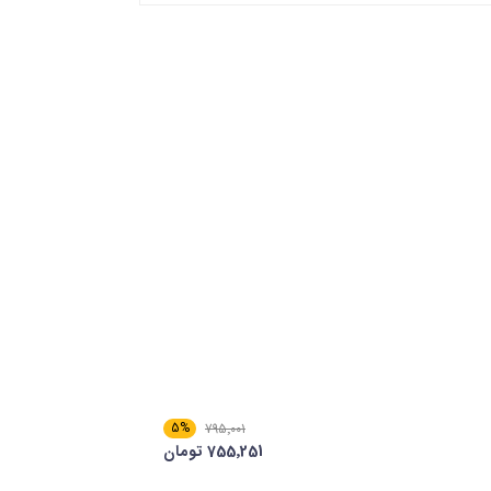
5%
795٬001
755٬251 تومان