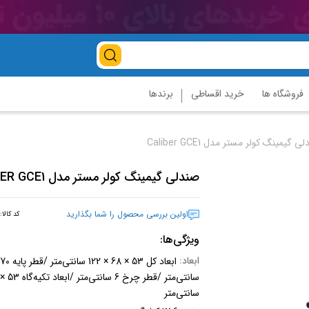
فروشگاه ها
خرید اقساطی
برندها
 گیمینگ کولر مستر مدل Caliber GCE1
صندلی گیمینگ کولر مستر مدل CALIBER GCE1
اولین بررسی محصول را شما بگذارید
کد کالا:
ویژگی‌ها:
ابعاد:
ابعاد کل 53 × 68 × 122 سانتی‌متر /قطر پایه 70
سانتی‌متر