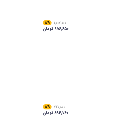
5%
1٬007٬000
956٬650 تومان
5%
720٬800
684٬760 تومان