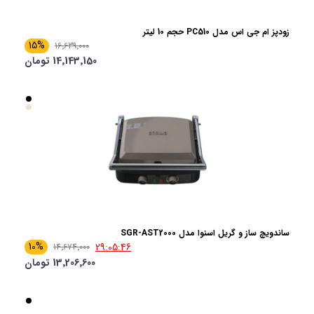
زودپز ام جی اس مدل PC510 حجم 10 لیتر
15%
16٬639٬000
14٬143٬150 تومان
ساندویچ ساز و گریل اسنوا مدل SGR-AST2000
10%
29:05:45
14٬674٬000
13٬206٬600 تومان