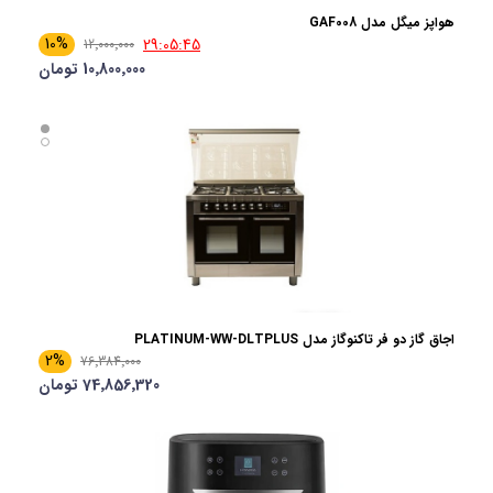
هواپز میگل مدل GAF008
10%
29:05:44
12٬000٬000
10٬800٬000 تومان
اجاق گاز دو فر تاکنوگاز مدل PLATINUM-WW-DLTPLUS
2%
76٬384٬000
74٬856٬320 تومان