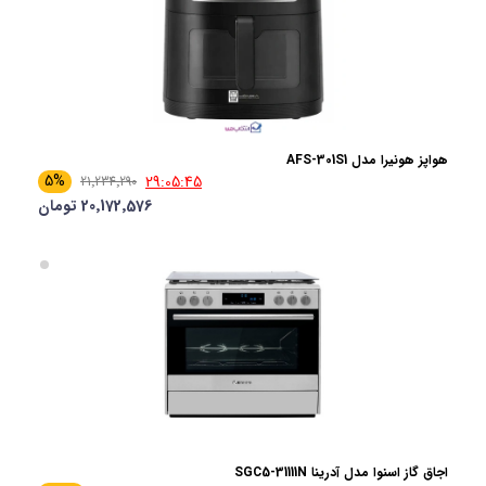
هواپز هونیرا مدل AFS-301S1
5%
29:05:44
21٬234٬290
20٬172٬576 تومان
اجاق گاز اسنوا مدل آدرینا SGC5-31111N