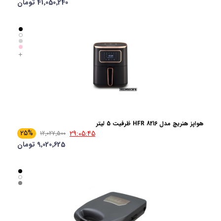
41٬050٬240 تومان
هواپز هنریچ مدل HFR 8216 ظرفیت 5 لیتر
25%
29:05:44
12٬027٬500
9٬020٬625 تومان