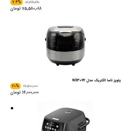
7.4%
81٬619٬890
75٬580٬018 تومان
پلوپز ناسا الکتریک مدل NS3074
20%
17٬500٬000
14٬000٬000 تومان