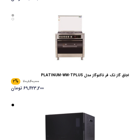
اجاق گاز تک فر تاکنوگاز مدل PLATINUM-WW-TPLUS
2%
70٬840٬000
69٬423٬200 تومان