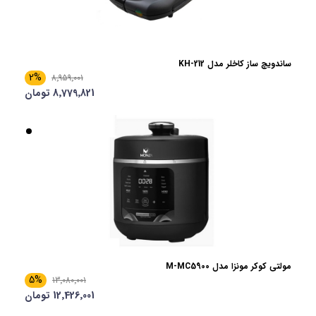
ساندویچ ساز کاخلر مدل KH-212
2%
8٬959٬001
8٬779٬821 تومان
مولتی کوکر مونزا مدل M-MC5900
5%
13٬080٬001
12٬426٬001 تومان