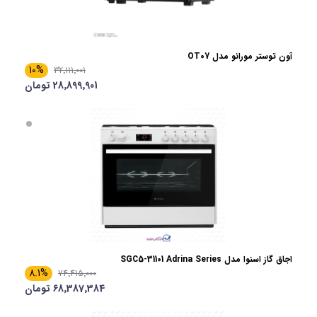
آون توستر مورانو مدل OT07
10%
32٬111٬001
28٬899٬901 تومان
اجاق گاز اسنوا مدل SGC5-31101 Adrina Series
8.1%
74٬415٬000
68٬387٬384 تومان