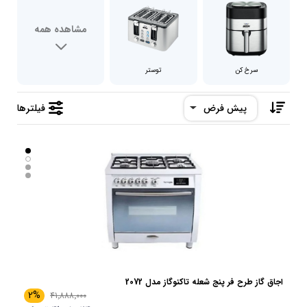
مشاهده همه
سرخ کن
توستر
پیش فرض
فیلترها
اجاق گاز طرح فر پنج شعله تاکنوگاز مدل 2072
2%
41٬888٬000