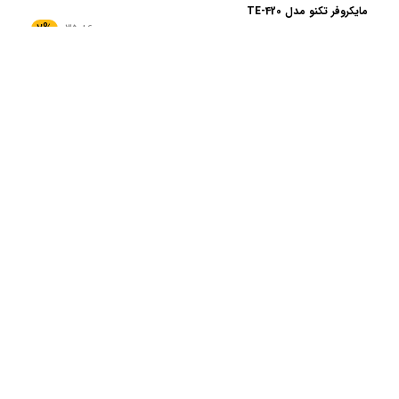
مایکروفر تکنو مدل TE-420
2%
35٬860٬000
35٬142٬800 تومان
هواپز دونالکس مدل DN965
20%
29:05:44
20٬875٬000
16٬700٬000 تومان