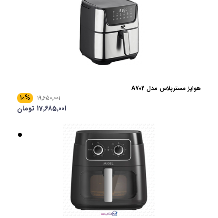
هواپز مسترپلاس مدل A702
10%
19٬650٬001
17٬685٬001 تومان