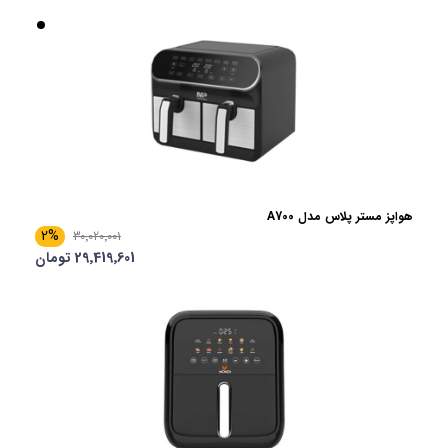
هواپز مستر پلاس مدل A700
2%
30٬020٬001
29٬419٬601 تومان