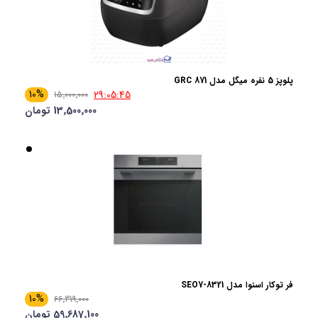
پلوپز 5 نفره میگل مدل GRC 871
10%
29:05:44
15٬000٬000
13٬500٬000 تومان
فر توکار اسنوا مدل SEO7-8321
10%
66٬319٬000
59٬687٬100 تومان