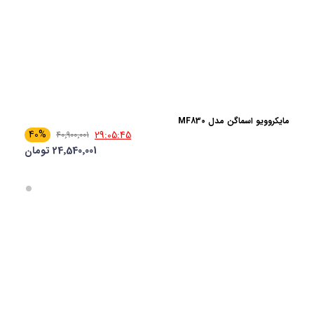
مایکروویو اسماگن مدل MF830
40%
29:05:44
40٬900٬001
24٬540٬001 تومان