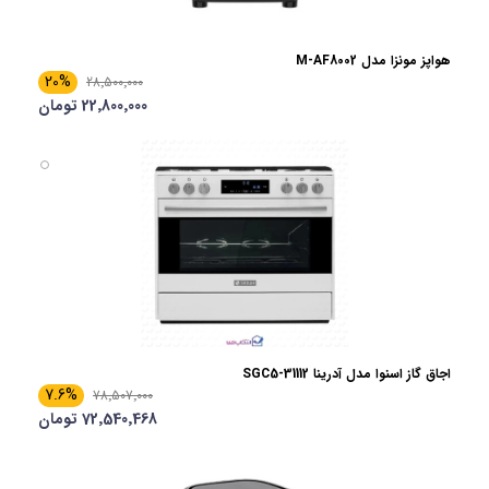
هواپز مونزا مدل M-AF8002
20%
28٬500٬000
22٬800٬000 تومان
اجاق گاز اسنوا مدل آدرینا SGC5-31112
7.6%
78٬507٬000
72٬540٬468 تومان