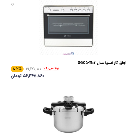
اجاق گاز اسنوا مدل SGC5-11102
8.2%
29:05:44
61٬270٬000
56٬245٬860 تومان