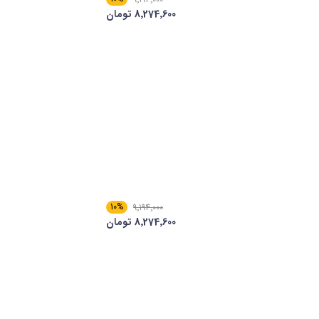
8٬274٬600 تومان
10%
9٬194٬000
8٬274٬600 تومان