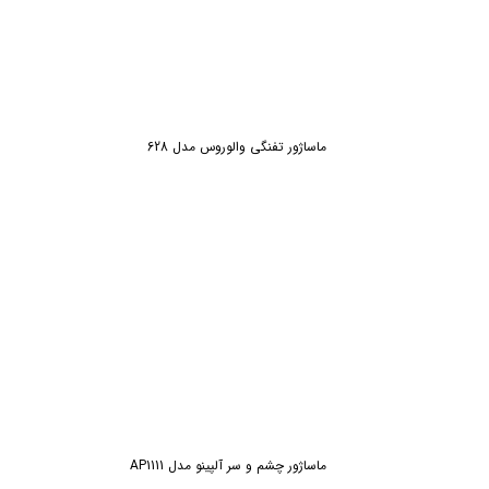
ماساژور تفنگی والوروس مدل 628
ش
ماساژور چشم و سر آلپینو مدل AP1111