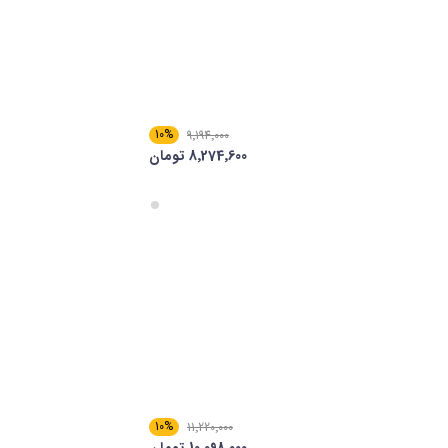
10%
9٬194٬000
8٬274٬600 تومان
10%
11٬220٬000
10٬098٬000 تومان