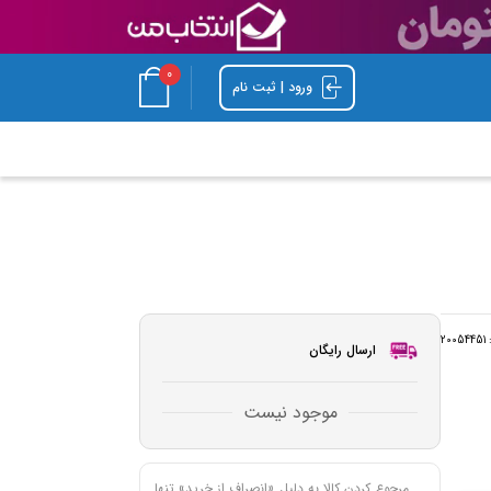
0
ورود | ثبت نام
:
20054451
ارسال رایگان
موجود نیست
مرجوع کردن کالا به دلیل «انصراف از خرید» تنها