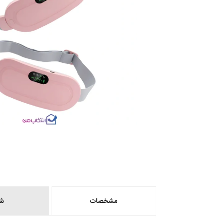
مشخصات
ش