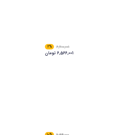
2%
6٬700٬001
6٬566٬001 تومان
10%
9٬194٬000