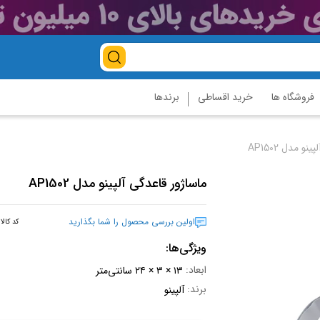
فروشگاه ها
خرید اقساطی
برندها
و مدل AP1502
ماساژور قاعدگی آلپینو مدل AP1502
اولین بررسی محصول را شما بگذارید
کد کالا
ویژگی‌ها:
ابعاد:
۱۳ × ۳ × ۲۴ سانتی‌متر
برند:
آلپینو