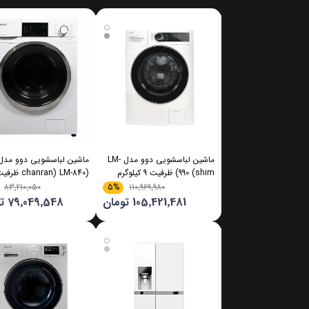
ماشین لباسشویی دوو مدل LM-
ماشین لباسشویی دوو مدل
990 (shim) ظرفیت 9 کیلوگرم
کیلوگرم
5%
83٬210٬050
110٬969٬980
105٬421٬481 تومان
79٬049٬548 تومان