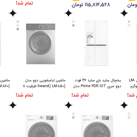
تمام شد!
115٬814٬528 تومان
ماشین لباسشویی دوو مدل LM-
یخچال ساید بای ساید 36 فوت
ماشین لباسشویی دوو مدل
ماشین 
دوو سری Prime 3DR IOT مدل
(hwarot) LM-850 ظرفیت 8
(sinsun) DSI-3645
کیلوگرم
کیلوگرم
 شد!
تمام شد!
تمام شد!