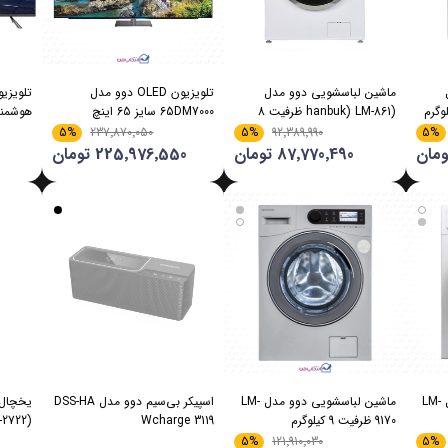
ماشین لباسشویی دوو مدل
تلویزیون OLED دوو مدل
(hanbuk) LM-861 ظرفیت 8
65DM7000 سایز 65 اینچ
هوشمند دو
کیلوگرم
5%
5%
5%
237٬870٬050
92٬389٬990
87٬770٬490 تومان
225٬976٬550 تومان
ماشین لباسشویی دوو مدل LM-
ماشین لباسشویی دوو مدل LM-
اسپیکر بی‌سیم دوو مدل DSS-HA
9170 ظرفیت 9 کیلو‌گرم
Wcharge 3119
(bugeg) DT-2722
5%
5%
121٬910٬030