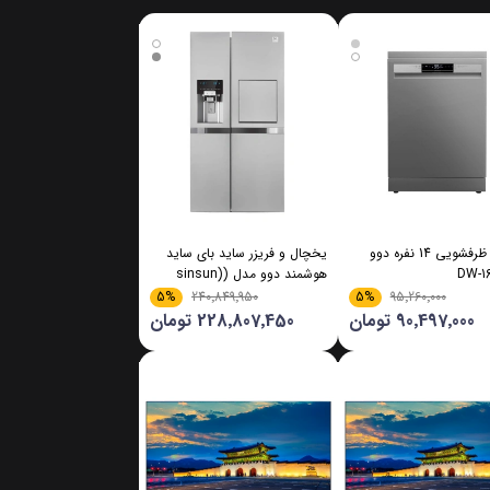
ماشین ظرفشویی 14 نفره دوو
یخچال و فریزر ساید بای ساید
هوشمند دوو مدل (sinsun)
SXi20-11
5%
5%
240٬849٬950
95٬260٬000
90٬497٬000 تومان
228٬807٬450 تومان