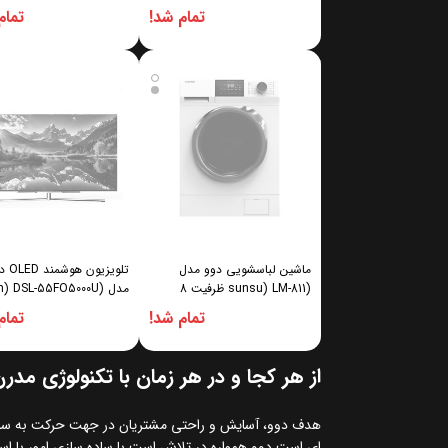
تمام شد!
تمام
ماشین لباسشویی دوو مدل
تلویزیون هو
(sunsu) LM-811 ظرفیت 8
مدل () DSL-55FO5000U
کیلوگرم
سایز 55 اینچ
تمام شد!
تمام
از هر کجا و در هر زمان با تکنولوژی مدر
هدف دوو، آسایش و راحتی مشتریان در جهت حرکت به سمت 
ای است.دوو همواره در تلاش است با ساده سازی امور با است