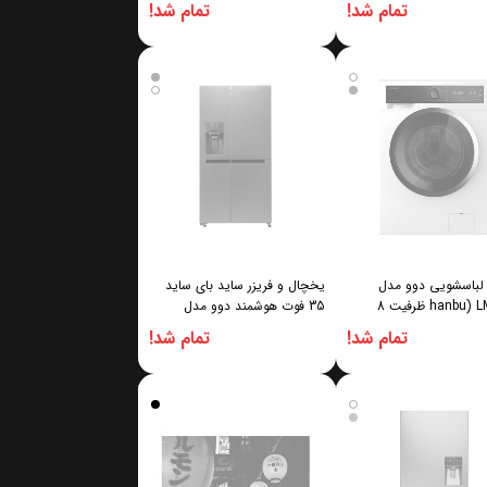
تمام شد!
تمام شد!
لباسشویی دوو مدل
یخچال و فریزر ساید بای ساید
(hanbu) LM-860 ظرفیت 8
35 فوت هوشمند دوو مدل
(sinsun) ARSXI30-30
تمام شد!
تمام شد!