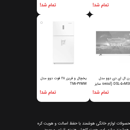
تمام شد!
تمام شد!
ون ال ای دی دوو مدل
یخچال و فریزر 28 فوت دوو مدل
(seoul) DSL-50MS3000U سایز
TMi-32MW
تمام شد!
تمام شد!
حصولات لوازم خانگی هوشمند با حفظ اصالت و هویت کره
و هوشمند سازی امور جهت کاهش هزینه، انرژی و بهبود