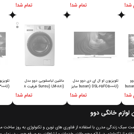
کیلوگرم
 شد!
تمام شد!
تمام شد!
شمند OLED دوو
تلویزیون او ال ای دی دوو مدل
ماشین لباسشویی دوو مدل
تلویزی
busan
(busan) DSL-65FO5000U سایز
(Sunsu) LM-881 ظرفیت 8
65 اینچ
کیلوگرم
50 اینچ
 شد!
تمام شد!
تمام شد!
ن لوازم خانگی دوو
سبک زندگی مدرن با استفاده از فناوری های نوین و تکنولوژی به روز ساخت م
فاده از تکنولوژی در ارائه محصولات، خدمات و ارتباطات، به صرفه جویی در زمان 