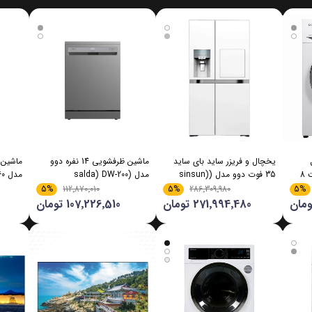
یخچال و فریزر ساید بای ساید
ماشین ظرفشویی 14 نفره دوو
(chanran) LM-840 ظرفیت 8
35 فوت دوو مدل (sinsun)
مدل (salda) DW-200
مدل DW-160
SXi20-31
5%
5%
5%
112٬870٬010
286٬309٬980
271٬994٬480 تومان
107٬226٬510 تومان