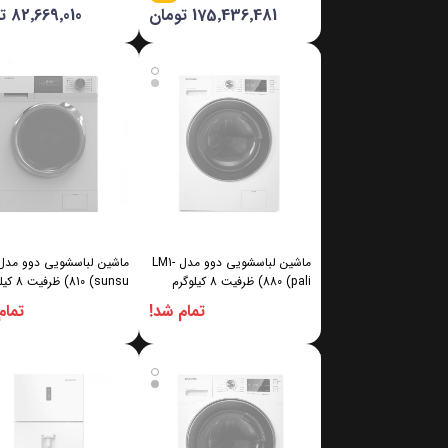
175٬436٬481 تومان
82٬669٬010 تومان
ماشین لباسشویی دوو مدل LM1-
880 (pali) ظرفیت 8 کیلوگرم
810 (sunsu) ظرفیت 8 کیلوگرم
تمام شد!
تمام