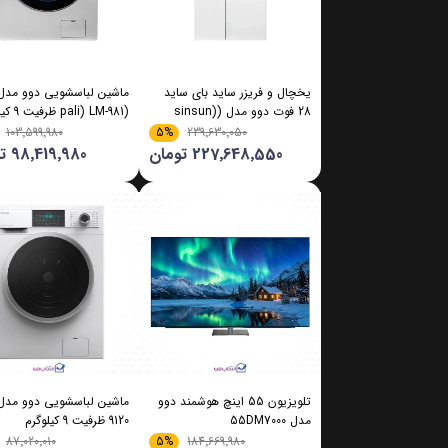
یخچال و فریزر ساید بای ساید
ماشین لباسشویی دوو مدل
28 فوت دوو مدل (sinsun)
(pali) LM-981 ظرفیت 9 کیلوگرم
SXI20-10
5%
103٬599٬980
239٬630٬050
227٬648٬550 تومان
98٬419٬980 تومان
تلویزیون 55 اینچ هوشمند دوو
مدل 55DM7000
9120 ظرفیت 9 کیلو‌گرم
5%
87٬020٬010
184٬669٬980