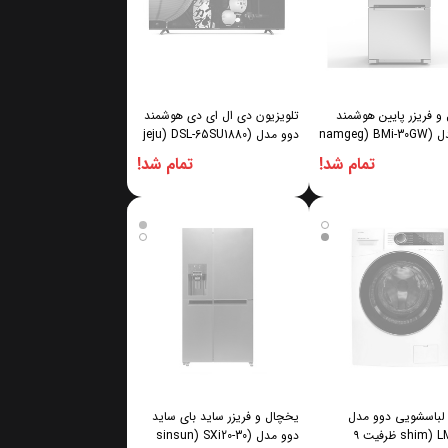
و فریزر پایین هوشمند
تلویزیون دی ال ای دی هوشمند
namgeg) B
دوو مدل (jeju) DSL-65SU1880
سایز 65 اینچ
تمام شد!
تمام شد!
لباسشویی دوو مدل
یخچال و فریزر ساید بای ساید
(shim) LM1-990 ظرفیت ۹
دوو مدل (sinsun) SXi20-30