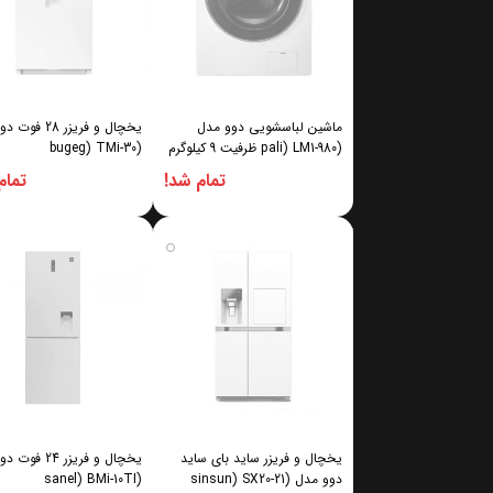
ماشین لباسشویی دوو مدل
یخچال و فریزر 28 
(pali) LM1-980 ظرفیت 9 کیلوگرم
(bugeg) TMi-30
تمام شد!
تمام
یخچال و فریزر ساید بای ساید
یخچال و فریزر 24 
دوو مدل (sinsun) SX20-21
(sanel) BMi-10TI