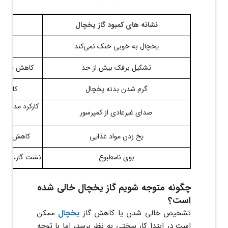
نشانه های کمبود گاز یخچال
یخچال به خوبی خنک نمی‌کند
کا
تشکیل برفک بیش از حد
کاهش فشار گ
گرم شدن بدنه یخچال
کاهش ف
کارکرد مداوم 
صدای غیرعادی از کمپرسور
یخ زدن مواد غذایی
کاهش فشار 
بوی نامطبوع
نشت گاز، رشد ب
چگونه متوجه شویم گاز یخچال خالی شده
است؟
تشخیص خالی شدن یا کاهش گاز
یخچال
ممکن
است در ابتدا کار سختی به نظر برسد، اما با توجه