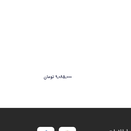
9٬085٬000 تومان