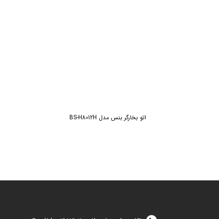
اتو بخارگر بنس مدل BS-H8012H