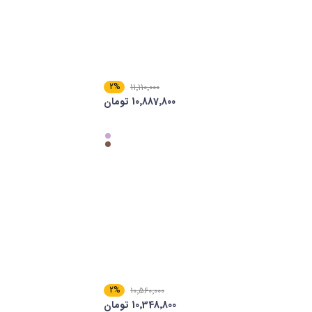
2%
11٬110٬000
10٬887٬800 تومان
2%
10٬560٬000
10٬348٬800 تومان