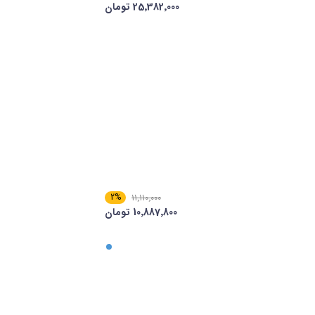
25٬382٬000 تومان
2%
11٬110٬000
10٬887٬800 تومان