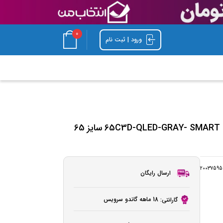
0
ورود | ثبت نام
تلویزیون کیو ال ای دی هوشمند آیوا مدل 65C3D-QLED-GRAY- SMART سایز 65
20037595
ارسال رایگان
18 ماهه گاندو سرویس
گارانتی: