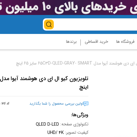
فروشگاه ها
خرید اقساطی
برندها
ند آیوا مدل 65C3D-QLED-GRAY- SMART سایز 65 اینچ
اینچ
اولین بررسی محصول را شما بگذارید
کد کالا:
ویژگی‌ها:
تکنولوژی صفحه:
QLED D-LED
کیفیت تصویر:
UHD/ 4K