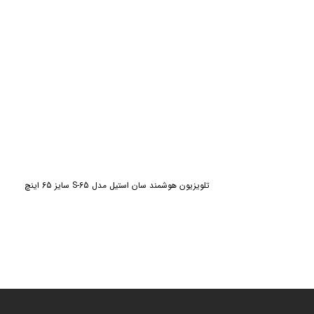
تلویزیون هوشمند سان استیل مدل S-65 سایز 65 اینچ