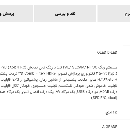
رح
نقد و بررسی
پرسش و 
QLED D-LED
H.264,etc H سایر ا
(SPDIF/Optical)
65 اینچ
A GRADE