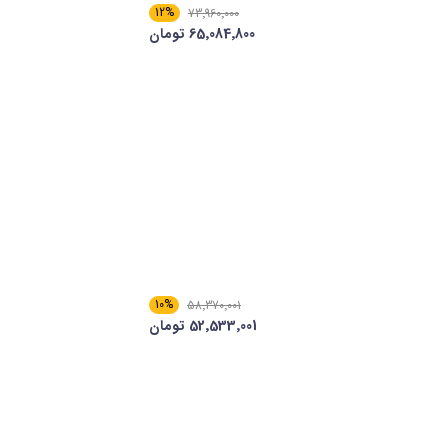
12%
73٬960٬000
65٬084٬800 تومان
10%
58٬370٬001
52٬533٬001 تومان