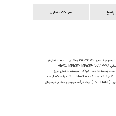
پاسخ
سوالات متداول
سیستم رنگ PAL/ SECAM/ NTSC تعداد رنگ قابل نمایش 1.07B (8bit+FRC) وضوح تصویر 3840*2160 روشنایی صفحه نمایش
350nit (typ.) تکنولوژی پردازش تصویر 3D Comb Filter/ HDR10 فرمت پشتیبانی HEVC/ MPEG2/ MPEG4/ VC1/ VP8/
مکانات پشتیبانی از ماشین زمان, پشتیبانی از EPG, قابلیت ضبط برنامه‌ها, قفل کودک, سیستم کاهش نویز,
قابلیت خاموش شدن خودکار, تلتکست, قابلیت جستجوی خودکار کانال قابلیت ارتقاء از اندروید 9 به 11 اتصالات یک درگاه LAN, سه
درگاه HDMI, دو درگاه USB, یک درگاه AV, یک درگاه اتصال آنتن, یک درگاه هدفون (EARPHONE), یک درگاه خروجی صدای دیجیتال