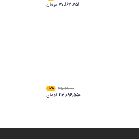
77٬163٬751 تومان
5%
119٬049٬000
113٬096٬550 تومان