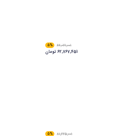
5%
66٬071٬001
62٬767٬451 تومان
5%
81٬225٬001