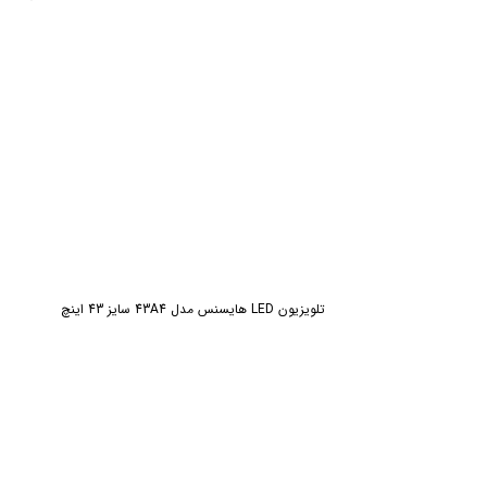
تلویزیون LED هایسنس مدل 43A4 سایز 43 اینچ