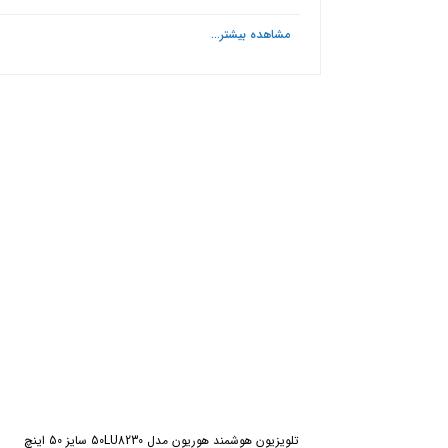
مشاهده بیشتر...
ش
تلویزیون هوشمند هوریون مدل 50LU8230 سایز 50 اینچ