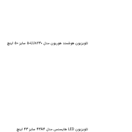
تلویزیون هوشمند هوریون مدل 50LU8230 سایز 50 اینچ
تلویزیون LED هایسنس مدل 43A4 سایز 43 اینچ