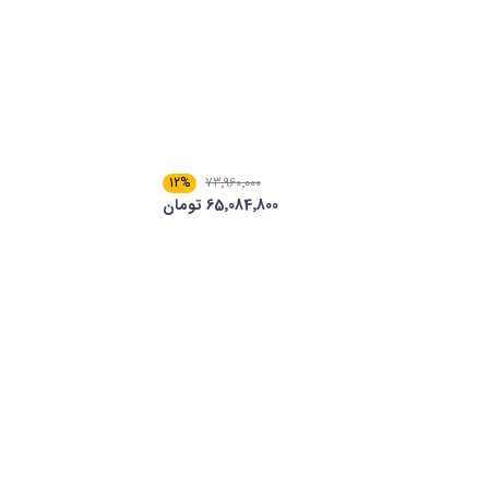
12%
73٬960٬000
65٬084٬800 تومان