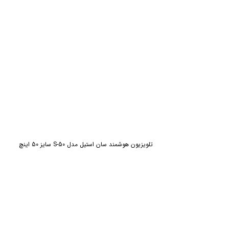
تلویزیون هوشمند سان استیل مدل S-50 سایز 50 اینچ