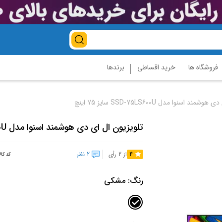
فروشگاه ها
خرید اقساطی
برندها
د اسنوا مدل SSD-75LS600U سایز 75 اینچ
تلویزیون ال ای دی هوشمند اسنوا مدل SSD-75LS600U سایز 75 اینچ
4
از 2 رأی
2 نظر
کد کال
رنگ:
مشکی