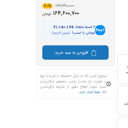
176٬990٬000
7.0%
164٬600٬700
تومان
۴ قسط ماهانه
41٬150٬175
تومانی با اسنپ!
(بدون کارمزد)
افزودن به سبد خرید
با
ن خرید و ۲۴ ماهه
مرجوع کردن کالا به دلیل «انصراف از خرید» تنها
در صورت باز نشدن پلمپ محصول امکان‌پذیر
است. جهت اطلاع دقیق از شرایط بازگرداندن
کالا،
لطفاً کلیک کنید
.