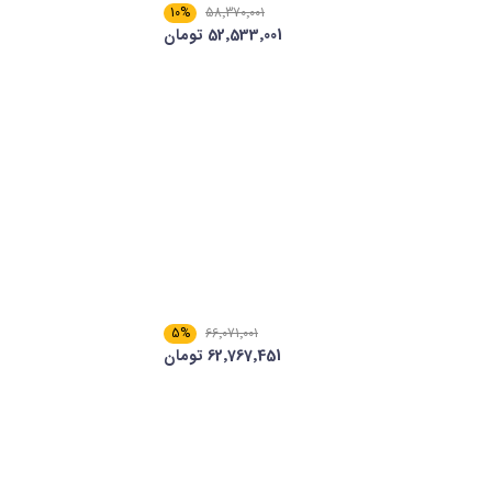
10%
58٬370٬001
52٬533٬001 تومان
5%
66٬071٬001
62٬767٬451 تومان