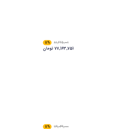
5%
81٬225٬001
77٬163٬751 تومان
5%
119٬049٬000