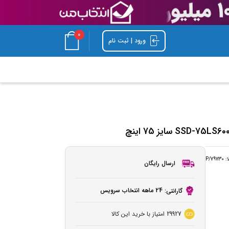
0
ورود | ثبت نام
ا:
P/79730
ارسال رایگان
24 ماهه انتخاب سرویس
گارانتی:
29927
امتیاز با خرید این کالا