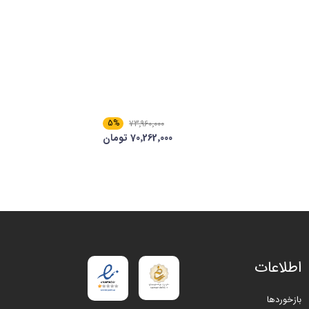
5%
73٬960٬000
70٬262٬000 تومان
اطلاعات
بازخوردها