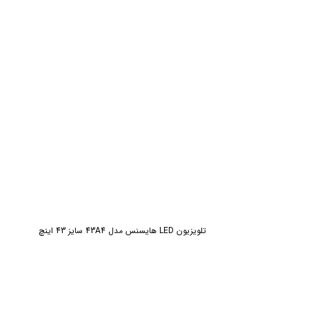
ش
تلویزیون LED هایسنس مدل 43A4 سایز 43 اینچ