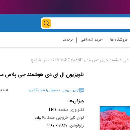
فروشگاه ها
خرید اقساطی
برندها
مند جی پلاس مدل GTV-50SQ788NP سایز 50 اینچ
تلویزیون ال ای دی هوشمند جی پلاس مدل GTV-50SQ788NP سایز 50 
اولین بررسی محصول را شما بگذارید
کد کالا:
ویژگی‌ها:
تکنولوژی صفحه:
LED
توان کلی خروجی صدا:
۲۰ وات
رزولوشن:
۲۱۶۰ × ۳۸۴۰