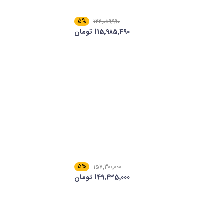
5%
122٬089٬990
115٬985٬490 تومان
5%
157٬300٬000
149٬435٬000 تومان