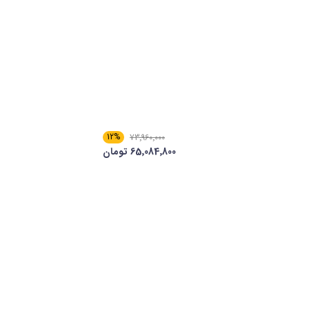
12%
73٬960٬000
65٬084٬800 تومان