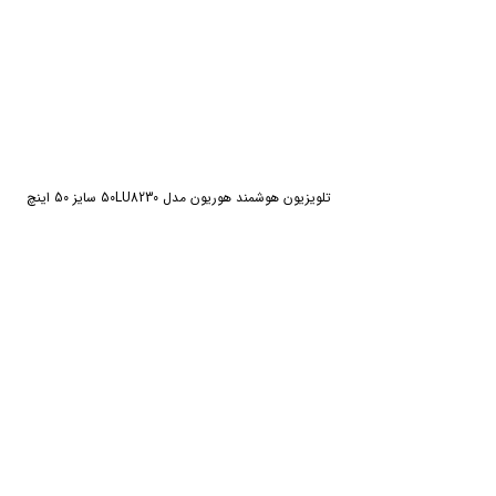
تلویزیون هوشمند هوریون مدل 50LU8230 سایز 50 اینچ