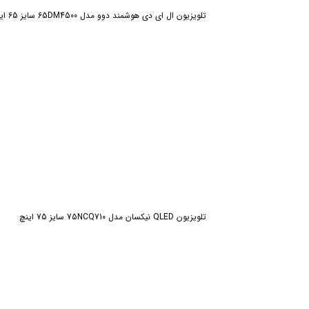
تلویزیون ال ای دی هوشمند دوو مدل 65DM4500 سایز 65 اینچ
تلویزیون QLED نیکسان مدل 75NCQ710 سایز 75 اینچ