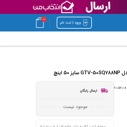
0
ورود | ثبت نام
اینچ
20052008
ارسال رایگان
موجود نیست
مرجوع کردن کالا به دلیل «انصراف از خرید» تنها