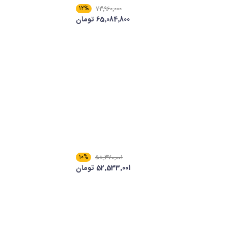
12%
73٬960٬000
65٬084٬800 تومان
10%
58٬370٬001
52٬533٬001 تومان