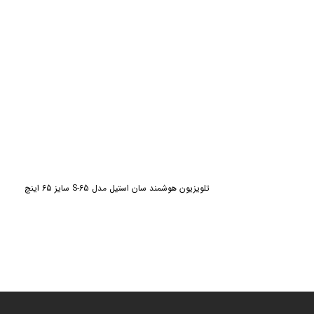
تلویزیون هوشمند سان استیل مدل S-65 سایز 65 اینچ