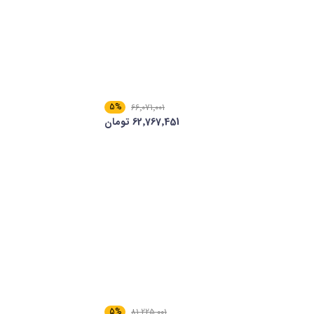
5%
66٬071٬001
62٬767٬451 تومان
5%
81٬225٬001