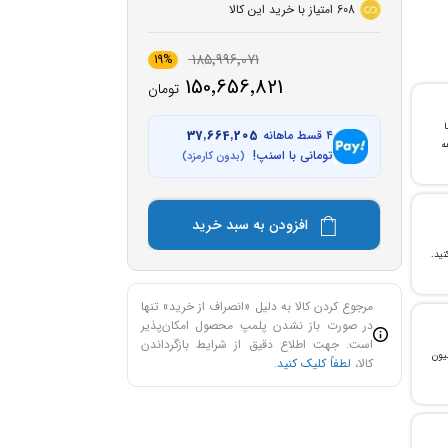
608
امتیاز با خرید این کالا
185٬996٬071
19%
150٬656٬821
تومان
با
۴ قسط ماهانه
37٬664٬205
ن خرید و ۲۴ ماهه
تومانی با اسنپ!
(بدون کارمزد)
افزودن به سبد خرید
مرجوع کردن کالا به دلیل «انصراف از خرید» تنها
در صورت باز نشدن پلمپ محصول امکان‌پذیر
است. جهت اطلاع دقیق از شرایط بازگرداندن
، می‌توانید تا سقف ۳۰۰ میلیون
کالا،
لطفاً کلیک کنید
.