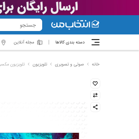
دسته بندی کالاها
مجله آنلاین
خانه
صوتی و تصویری
تلویزیون
تلویزیون مکسن مدل D-4K-70FU9400N