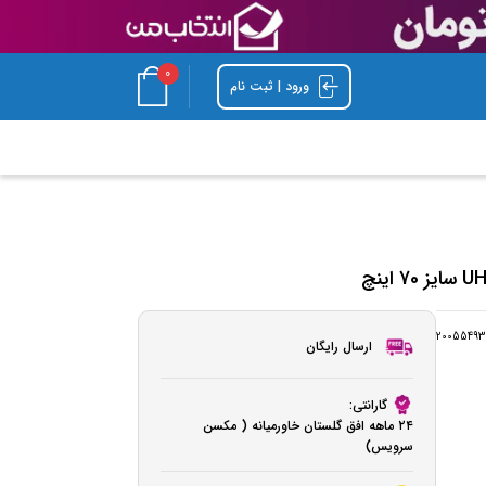
0
ورود | ثبت نام
20055493
ارسال رایگان
گارانتی:
۲۴ ماهه افق گلستان خاورمیانه ( مکسن
سرویس)