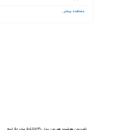
مشاهده بیشتر...
ش
تلویزیون هوشمند هوریون مدل 50LU8230 سایز 50 اینچ