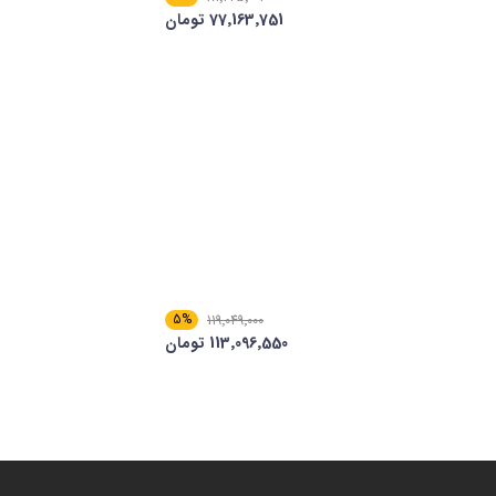
77٬163٬751 تومان
5%
119٬049٬000
113٬096٬550 تومان