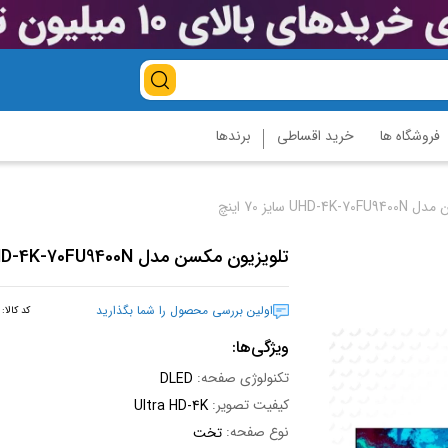
فروشگاه ها
خرید اقساطی
برندها
UH سایز 70 اینچ
تلویزیون مکسن مدل UHD-4K-70FU9400N سایز 70 اینچ
اولین بررسی محصول را شما بگذارید
کد کالا:
ویژگی‌ها:
تکنولوژی صفحه:
DLED
کیفیت تصویر:
Ultra HD-4K
نوع صفحه:
تخت