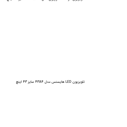
تلویزیون LED هایسنس مدل 43A4 سایز 43 اینچ