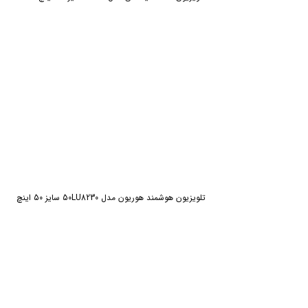
تلویزیون هوشمند هوریون مدل 50LU8230 سایز 50 اینچ