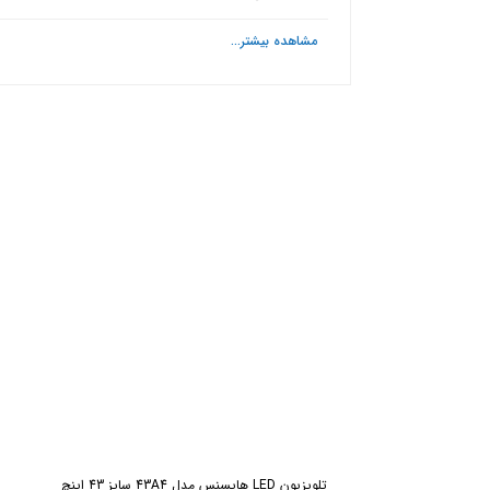
مشاهده بیشتر...
ش
تلویزیون LED هایسنس مدل 43A4 سایز 43 اینچ