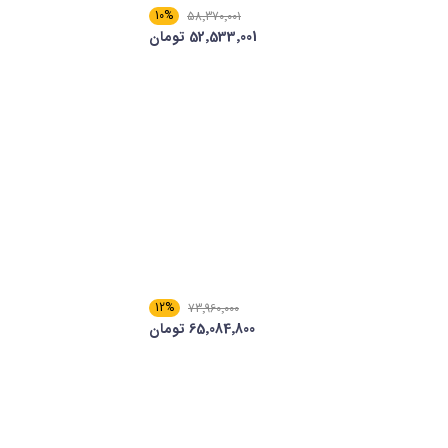
10%
58٬370٬001
52٬533٬001 تومان
12%
73٬960٬000
65٬084٬800 تومان