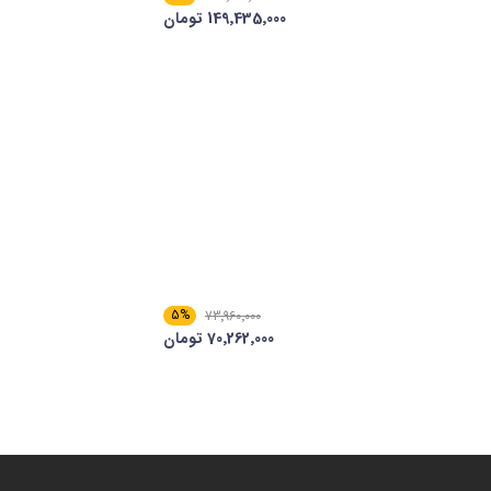
149٬435٬000 تومان
5%
73٬960٬000
70٬262٬000 تومان