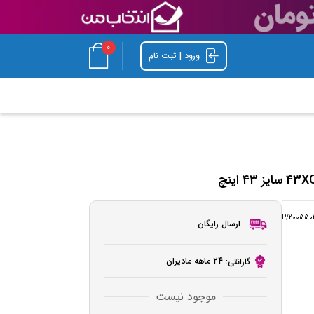
0
ورود | ثبت نام
P/200550
ارسال رایگان
24 ماهه مادیران
گارانتی:
موجود نیست