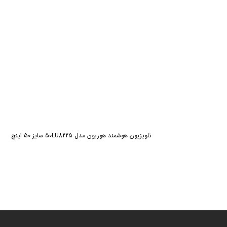
تلویزیون هوشمند هوریون مدل 50LU8225 سایز 50 اینچ