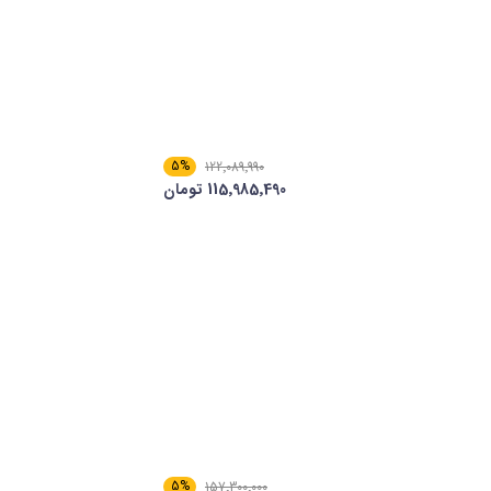
5%
122٬089٬990
115٬985٬490 تومان
5%
157٬300٬000