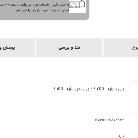
با خرید چکی از «انتخاب من»
تومان محصولات مورد نیاز خود را خرید کنید.
رح
نقد و بررسی
پرسش و 
وزن با پایه : 6.2KG / وزن بدون پایه : 6.1KG
956×87×556mm
دارد