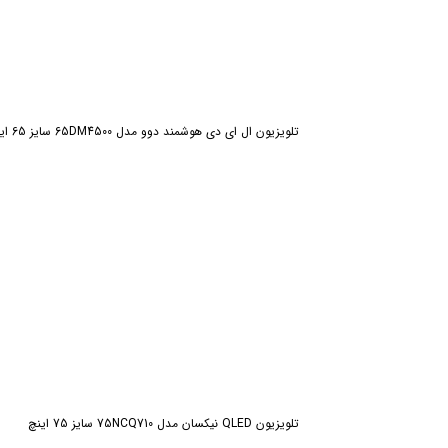
تلویزیون ال ای دی هوشمند دوو مدل 65DM4500 سایز 65 اینچ
تلویزیون QLED نیکسان مدل 75NCQ710 سایز 75 اینچ