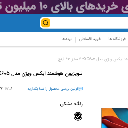
فروشگاه ها
خرید اقساطی
برندها
ویژن مدل 43XC605 سایز 43 اینچ
تلویزیون هوشمند ایکس ویژن مدل 43XC605 سایز 43 اینچ
اولین بررسی محصول را شما بگذارید
کد کالا:
33
رنگ:
مشکی