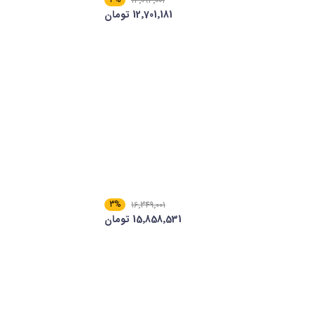
13٬094٬001
12٬701٬181 تومان
3%
16٬349٬001
15٬858٬531 تومان