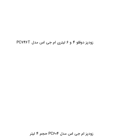
زودپز دوقلو 4 و 6 لیتری ام جی اس مدل PC746T
ش
زودپز ام جی اس مدل PC604 حجم 4 لیتر