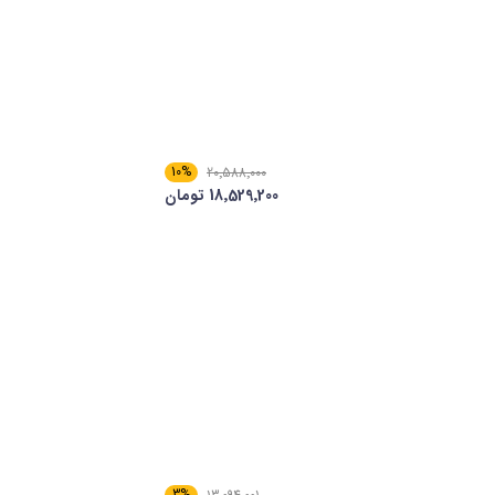
10%
20٬588٬000
18٬529٬200 تومان
3%