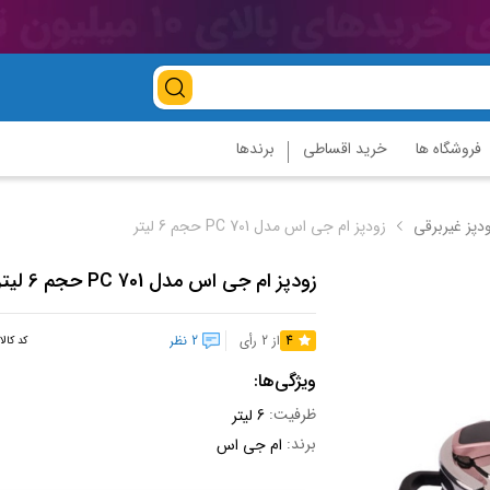
فروشگاه ها
خرید اقساطی
برندها
ودپز غیربرقی
زودپز ام جی اس مدل PC 701 حجم 6 لیتر
زودپز ام جی اس مدل PC 701 حجم 6 لیتر
4
از 2 رأی
2 نظر
کد کالا
ویژگی‌ها:
ظرفیت:
6 لیتر
برند:
ام جی اس