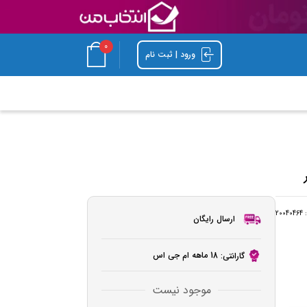
0
ورود | ثبت نام
:
20040464
ارسال رایگان
18 ماهه ام جی اس
گارانتی:
موجود نیست