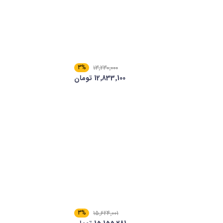
3%
13٬230٬000
12٬833٬100 تومان
3%
15٬624٬001