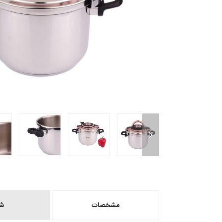
مشخصات
ش