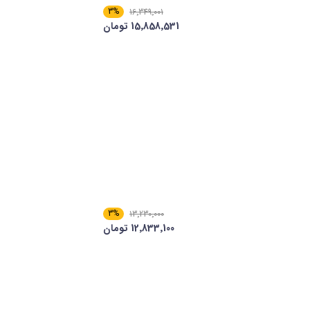
3%
16٬349٬001
15٬858٬531 تومان
3%
13٬230٬000
12٬833٬100 تومان