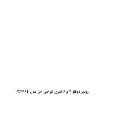
ش
زودپز دوقلو 4 و 6 لیتری ام جی اس مدل PC746T