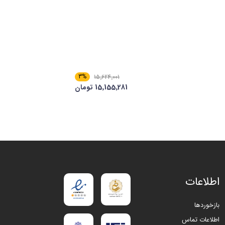
3%
15٬624٬001
15٬155٬281 تومان
اطلاعات
بازخوردها
اطلاعات تماس