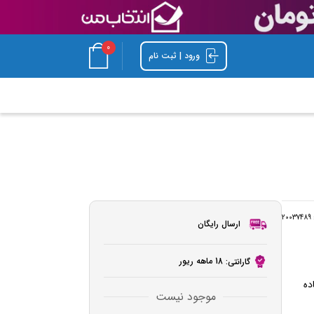
0
ورود | ثبت نام
:
20037489
ارسال رایگان
18 ماهه ریور
گارانتی:
موجود نیست