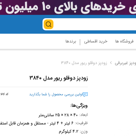
فروشگاه ها
خرید اقساطی
برندها
ودپز غیربرقی
زودپز دوقلو ریور مدل 3840
زودپز دوقلو ریور مدل 3840
اولین بررسی محصول را شما بگذارید
کد کالا
ویژگی‌ها:
ابعاد:
40 × 28 × 25 سانتی‌متر
ظرفیت:
6 لیتر + 4 لیتر - مستقل و همزمان قابل استفاده
وزن:
4.2 کیلوگرم