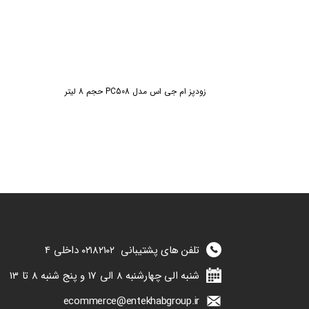
زودپز ام جی اس مدل PC508 حجم 8 لیتر
تلفن های پشتیبانی
۰۲۱۸۲۱۰۲
داخلی 4
شنبه الی چهارشنبه 8 الی 17 و پنج شنبه 8 تا 13
ecommerce@entekhabgroup.ir