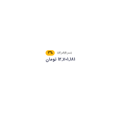
3%
13٬094٬001
12٬701٬181 تومان