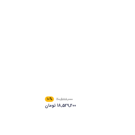
10%
20٬588٬000
18٬529٬200 تومان