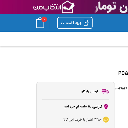
0
ورود | ثبت نام
20049548
ارسال رایگان
18 ماهه ام جی اس
گارانتی:
3280
امتیاز با خرید این کالا