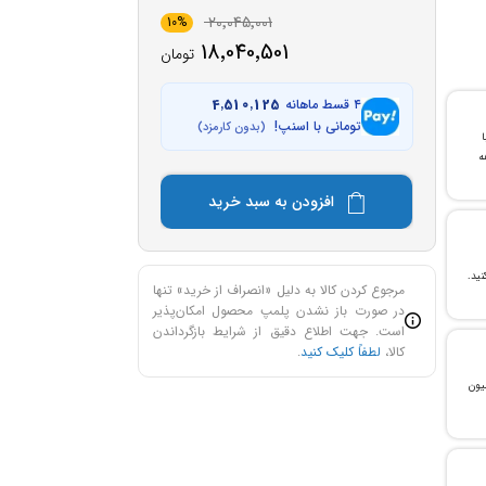
20٬045٬001
10%
18٬040٬501
تومان
۴ قسط ماهانه
4٬510٬125
تومانی با اسنپ!
(بدون کارمزد)
با
ن خرید و ۲۴ ماهه
افزودن به سبد خرید
مرجوع کردن کالا به دلیل «انصراف از خرید» تنها
در صورت باز نشدن پلمپ محصول امکان‌پذیر
است. جهت اطلاع دقیق از شرایط بازگرداندن
کالا،
لطفاً کلیک کنید
.
، می‌توانید تا سقف ۳۰۰ میلیون