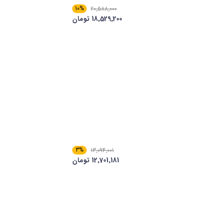
10%
20٬588٬000
18٬529٬200 تومان
3%
13٬094٬001
12٬701٬181 تومان