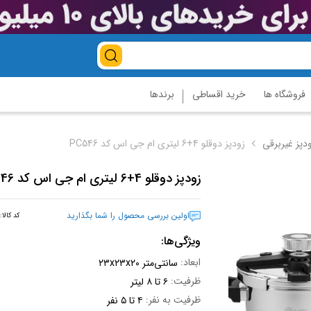
فروشگاه ها
خرید اقساطی
برندها
ودپز غیربرقی
زودپز دوقلو 4+6 لیتری ام جی اس کد PC546
زودپز دوقلو 4+6 لیتری ام جی اس کد PC546
اولین بررسی محصول را شما بگذارید
کد کالا:
ویژگی‌ها:
ابعاد:
۲۳x۲۳x۲۰ سانتی‌متر
ظرفیت:
۶ تا ۸ لیتر
ظرفیت به نفر:
۴ تا ۵ نفر