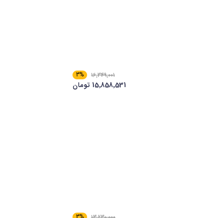
3%
16٬349٬001
15٬858٬531 تومان
3%
13٬230٬000