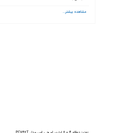
مشاهده بیشتر...
ش
زودپز دوقلو 4 و 6 لیتری ام جی اس مدل PC746T