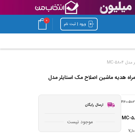
0
ورود | ثبت نام
استایلر مدل MC ۶۸۲۶A به همراه هدیه ماشین اصلاح مک استایلر مدل
P/2005102
ارسال رایگان
موجود نیست
دل MC-۵۸۰۴ [+7٬100٬001