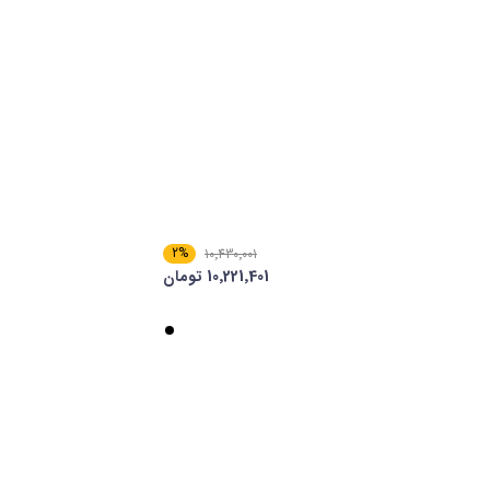
2%
10٬430٬001
10٬221٬401 تومان