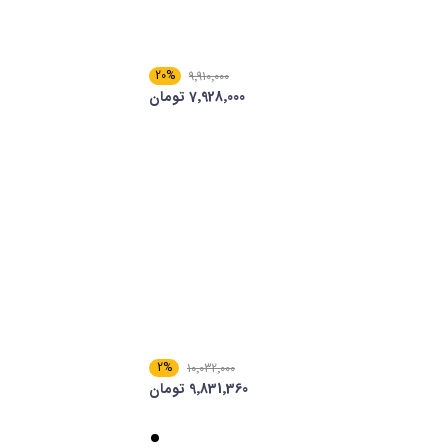
20%
9٬910٬000
7٬928٬000 تومان
2%
10٬032٬000
9٬831٬360 تومان