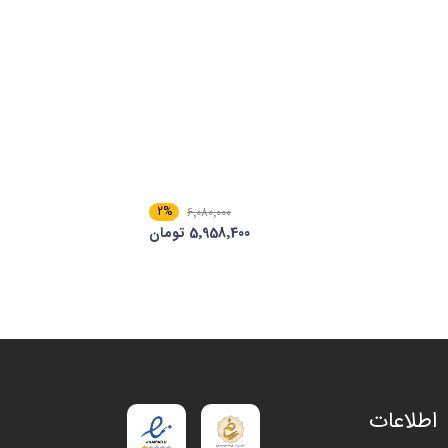
2%
6٬080٬000
5٬958٬400 تومان
اطلاعات