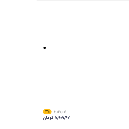
2%
6٬030٬001
5٬909٬401 تومان