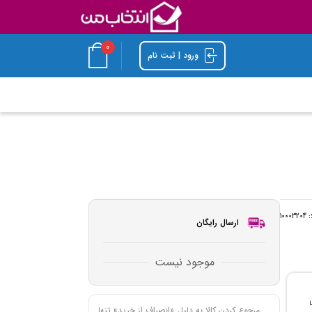
0
ورود | ثبت نام
ا:
10003204
ارسال رایگان
موجود نیست
با
مرجوع کردن کالا به دلیل «انصراف از خرید» تنها