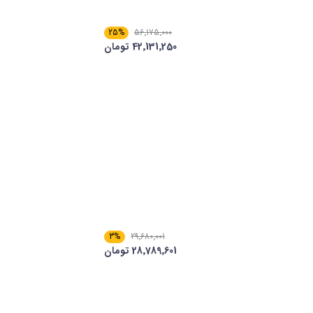
25%
56٬175٬000
42٬131٬250 تومان
3%
29٬680٬001
28٬789٬601 تومان