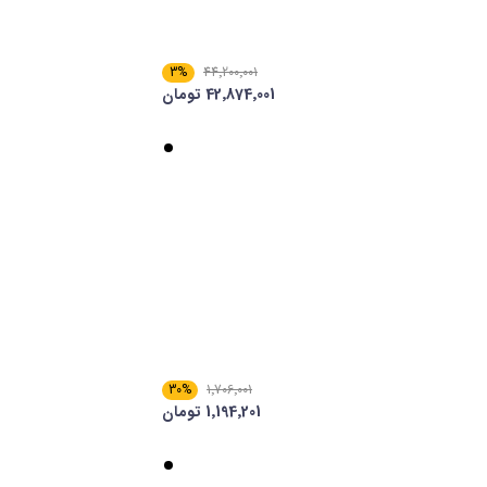
3%
44٬200٬001
42٬874٬001 تومان
30%
1٬706٬001
1٬194٬201 تومان