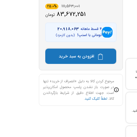
111٬563٬001
25.0%
83٬672٬251
تومان
۴ قسط ماهانه
20٬918٬063
تومانی با اسنپ!
(بدون کارمزد)
افزودن به سبد خرید
با
ن خرید و ۲۴ ماهه
مرجوع کردن کالا به دلیل «انصراف از خرید» تنها
در صورت باز نشدن پلمپ محصول امکان‌پذیر
است. جهت اطلاع دقیق از شرایط بازگرداندن
کالا،
لطفاً کلیک کنید
.