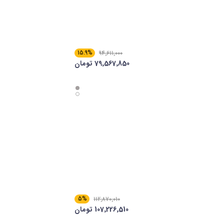
15.9%
94٬611٬000
79٬567٬850 تومان
5%
112٬870٬010
107٬226٬510 تومان