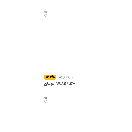
13.3%
112٬871٬000
97٬859٬160 تومان