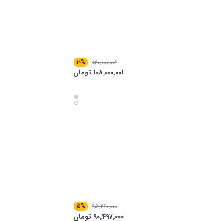
10%
120٬000٬001
108٬000٬001 تومان
5%
95٬260٬000
90٬497٬000 تومان