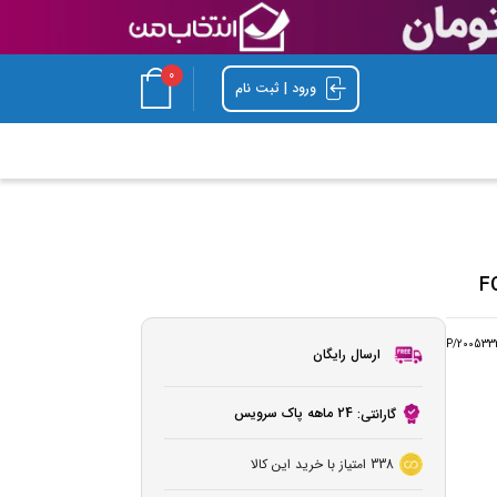
0
ورود | ثبت نام
P/200533
ارسال رایگان
24 ماهه پاک سرویس
گارانتی:
338
امتیاز با خرید این کالا