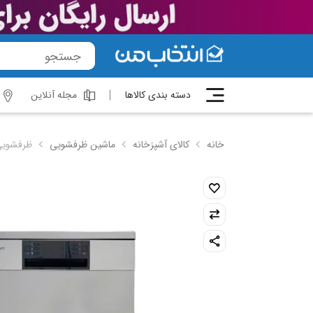
دسته بندی کالاها
مجله آنلاین
خانه
کالای آشپزخانه
ماشین ظرفشویی
ظرفشویی 15 نفره زیرووات مدل 