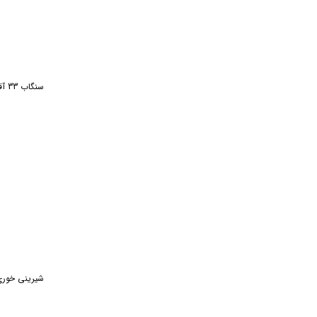
سنگاب 33 آقاجانی مس و خاتم
شیرینی خوری لب صاف 