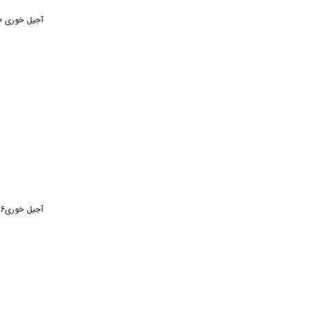
آجیل خوری 20 آقاجانی مس و پرداز
آجیل خوری16 آقاجانی مس و خاتم