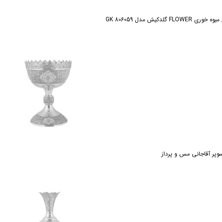
FL گلدکیش مدل GK 806059
پر آقاجانی مس و پرداز