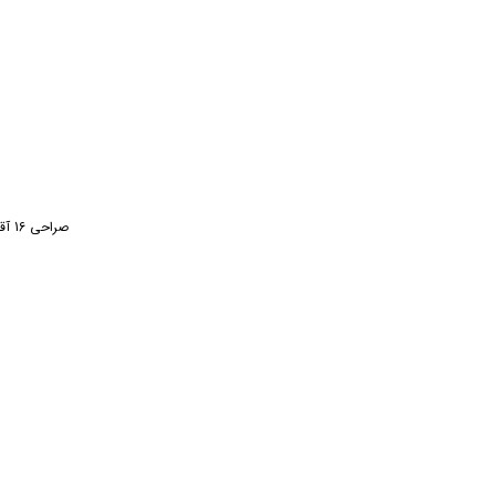
صراحی 16 آقاجانی فیروزه