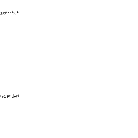
ظروف دکوری میوه خوری OWER
آجیل خوری سو