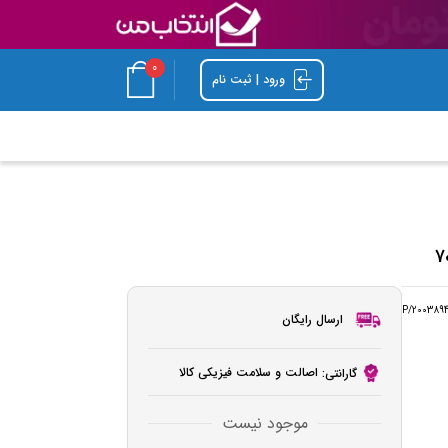
0
ورود | ثبت نام
P/200389
ارسال رایگان
اصالت و سلامت فیزیکی کالا
گارانتی:
موجود نیست