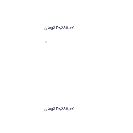
20٬685٬001 تومان
20٬685٬001 تومان