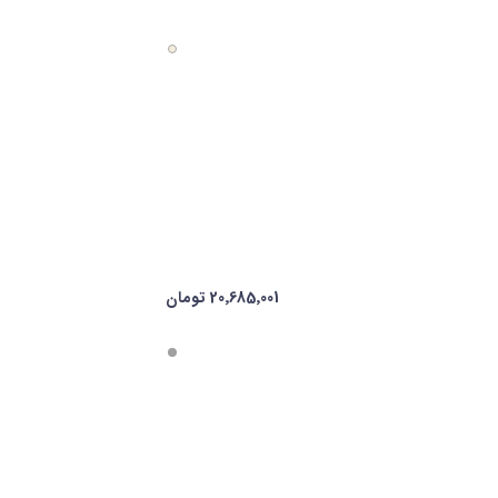
20٬685٬001 تومان