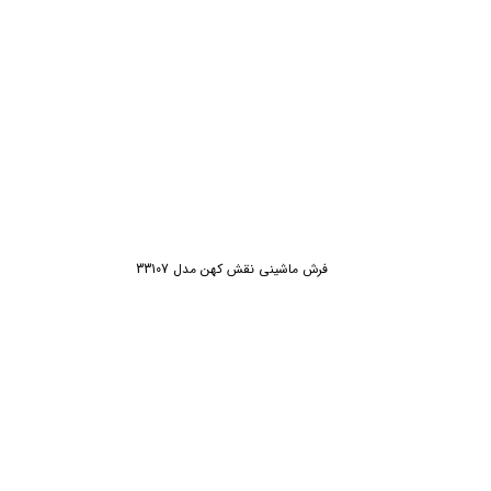
ش
فرش ماشینی نقش کهن مدل 33107