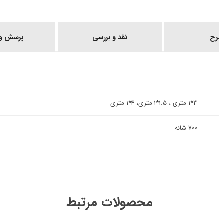
رح
نقد و بررسی
پرسش و 
3*1 متری ، 1.5*1 متری، 4*1 متری
700 شانه
محصولات مرتبط