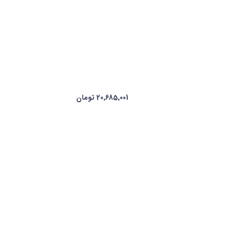
20٬685٬001 تومان