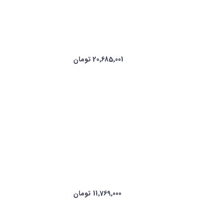
20٬685٬001 تومان
11٬769٬000 تومان