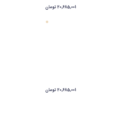
20٬685٬001 تومان
20٬685٬001 تومان