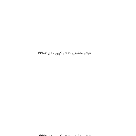
ش
فرش ماشینی نقش کهن مدل 33107