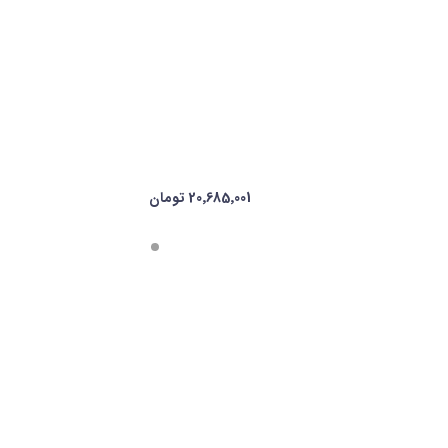
20٬685٬001 تومان