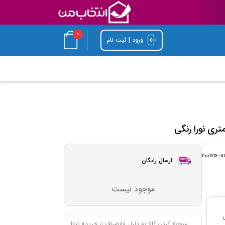
0
ورود | ثبت نام
لا:
20011216
ارسال رایگان
موجود نیست
با
مرجوع کردن کالا به دلیل «انصراف از خرید» تنها