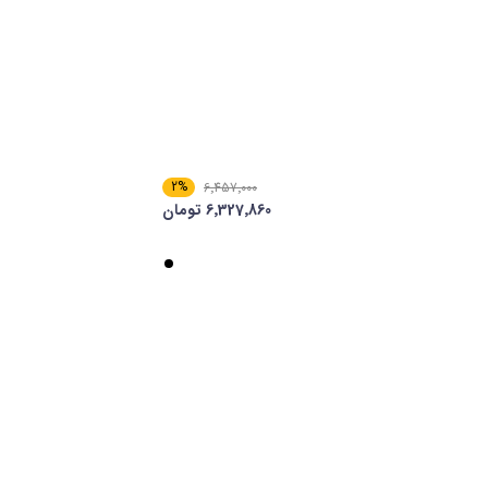
2%
6٬457٬000
6٬327٬860 تومان