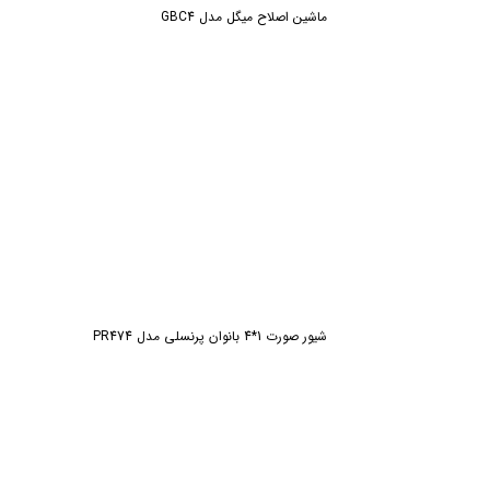
ماشین اصلاح میگل مدل GBC4
شیور صورت 1*4 بانوان پرنسلی مدل PR474