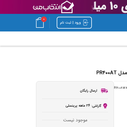
0
ورود | ثبت نام
PR40
P/200282
ارسال رایگان
24 ماهه پرینسلی
گارانتی:
موجود نیست