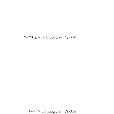
تشک وگال مدل سوپر پالس سایز 90 * 200
تشک وگال مدل پرستیژ سایز 120 * 200