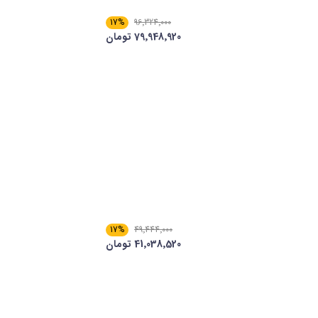
17%
96٬324٬000
79٬948٬920 تومان
17%
49٬444٬000
41٬038٬520 تومان