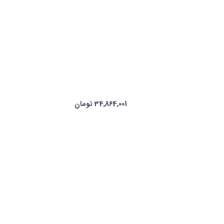
34٬864٬001 تومان