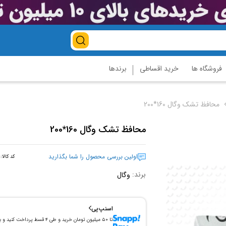
فروشگاه ها
خرید اقساطی
برندها
محافظ تشک وگال 160*200
محافظ تشک وگال 160*200
اولین بررسی محصول را شما بگذارید
کد کالا:
برند:
وگال
اسنپ‌پی
تا ۵۰ میلیون تومان خرید و طی ۴ قسط پرداخت کنید و 