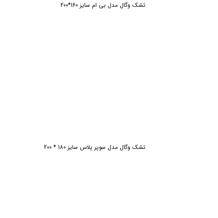
تشک وگال مدل بی ام سایز 160*200
تشک وگال مدل سوپر پلاس سایز 180 * 200