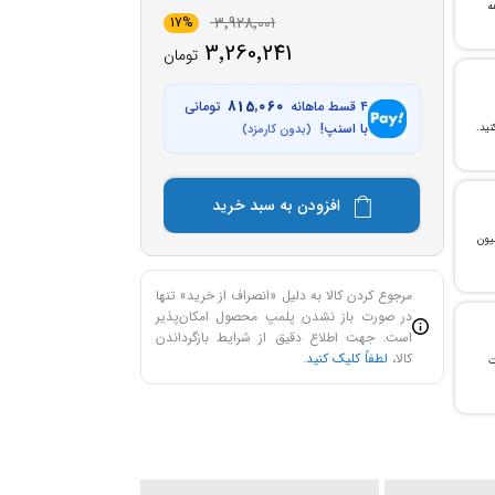
ن خرید و ۲۴ ماهه
3٬928٬001
17%
3٬260٬241
تومان
۴ قسط ماهانه
815٬060
تومانی
با اسنپ!
(بدون کارمزد)
افزودن به سبد خرید
، می‌توانید تا سقف ۳۰۰ میلیون
مرجوع کردن کالا به دلیل «انصراف از خرید» تنها
در صورت باز نشدن پلمپ محصول امکان‌پذیر
است. جهت اطلاع دقیق از شرایط بازگرداندن
کالا،
لطفاً کلیک کنید
.
ات