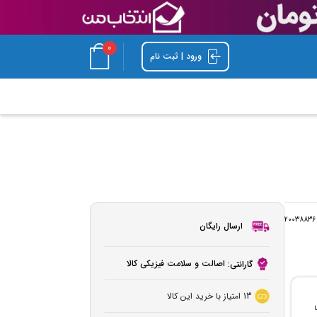
0
ورود | ثبت نام
20038836
ارسال رایگان
اصالت و سلامت فیزیکی کالا
گارانتی:
13
امتیاز با خرید این کالا
با