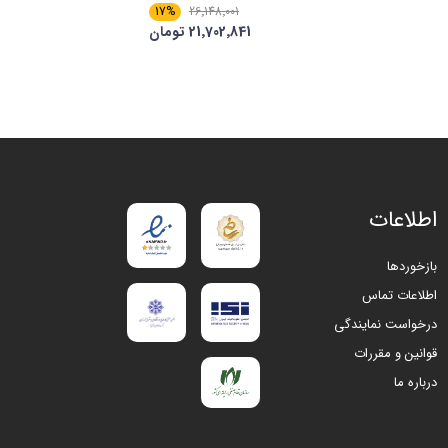
17%
26٬148٬001
21٬702٬841 تومان
اطلاعات
بازخوردها
اطلاعات تماس
درخواست نمایندگی
قوانین و مقررات
درباره ما