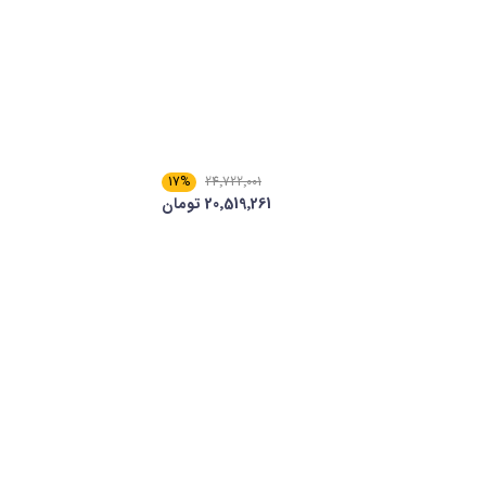
17%
24٬722٬001
20٬519٬261 تومان