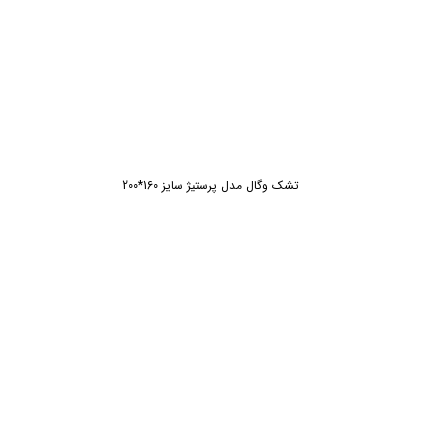
تشک وگال مدل پرستیژ سایز 160*200
ش