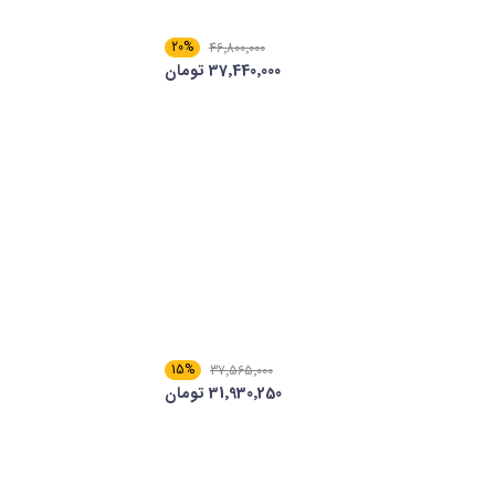
20%
46٬800٬000
37٬440٬000 تومان
15%
37٬565٬000
31٬930٬250 تومان