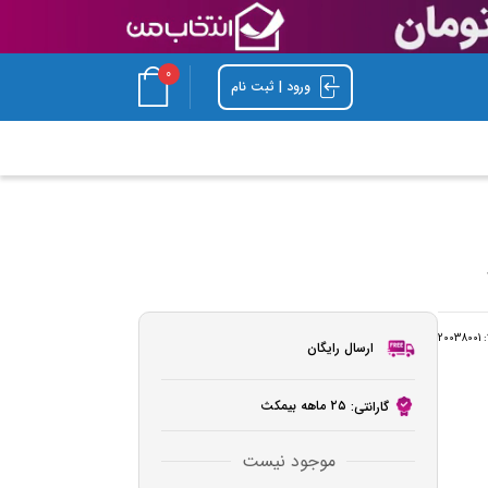
0
ورود | ثبت نام
:
20038001
ارسال رایگان
۲۵ ماهه بیمکث
گارانتی:
موجود نیست