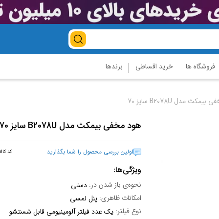
فروشگاه ها
خرید اقساطی
برندها
یمکث مدل B2078U سایز 70
هود مخفی بیمکث مدل B2078U سایز 70
اولین بررسی محصول را شما بگذارید
کد کالا
ویژگی‌ها:
نحوه‌ی باز شدن در:
دستی
امکانات ظاهری:
پنل لمسی
نوع فیلتر:
یک عدد فیلتر آلومینیومی قابل شستشو