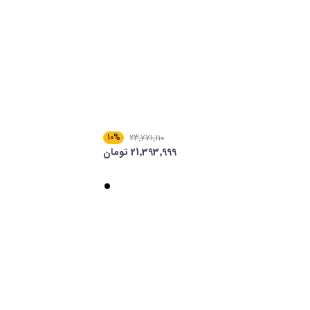
10%
23٬771٬110
21٬393٬999 تومان