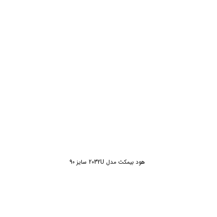
ش
هود بيمکث مدل 2032U سايز 90