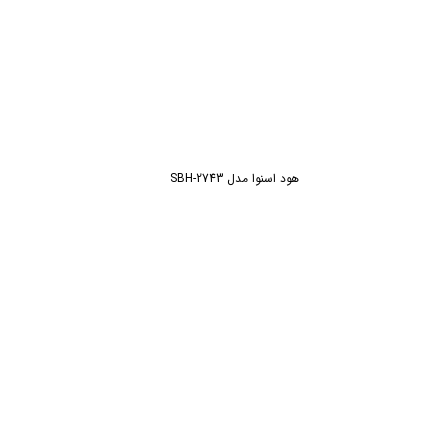
هود اسنوا مدل SBH-2743