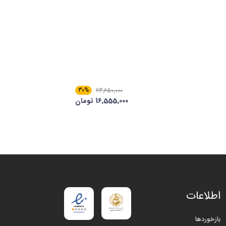
30%
23٬650٬000
16٬555٬000 تومان
اطلاعات
بازخوردها