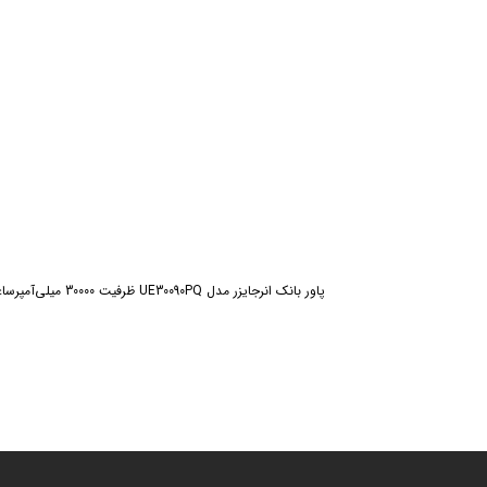
پاور بانک انرجایزر مدل UE30090PQ ظرفیت 30000 میلی‌آمپرساعت