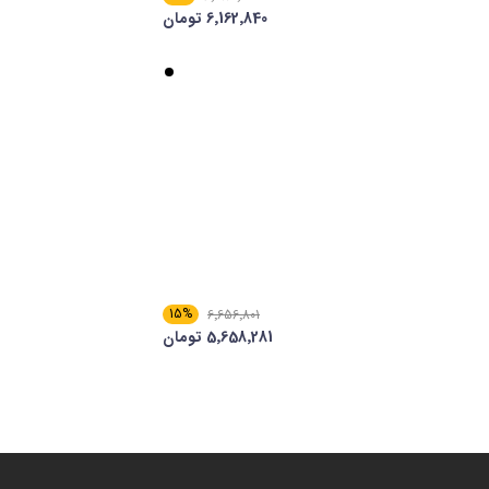
6٬162٬840 تومان
15%
6٬656٬801
5٬658٬281 تومان