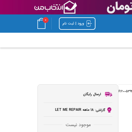
0
ورود | ثبت نام
P/200539
ارسال رایگان
18 ماهه LET ME REPAIR
گارانتی:
موجود نیست