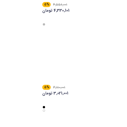
5%
4٬558٬001
4٬330٬101 تومان
5%
3٬180٬001
3٬021٬001 تومان