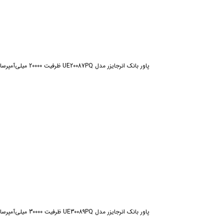
پاور بانک انرجایزر مدل UE20087PQ ظرفیت 20000 میلی‌آمپرساعت
پاور بانک انرجایزر مدل UE30089PQ ظرفیت 30000 میلی‌آمپرساعت