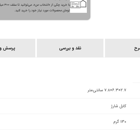
با خرید چکی از «انتخاب من»
تومان محصولات مورد نیاز خود را خرید کنید.
رح
نقد و بررسی
پرسش و 
۲.۷×۶.۳×۷.۸ سانتی‌متر
کابل شارژ
۱۳۰ گرم