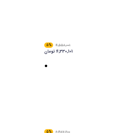
5%
4٬558٬001
4٬330٬101 تومان
5%
6٬487٬200