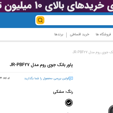
فروشگاه ها
خرید اقساطی
برندها
 جوی روم مدل JR-PBF27
پاور بانک جوی روم مدل JR-PBF27
اولین بررسی محصول را شما بگذارید
کد کالا:
44
رنگ:
مشکی