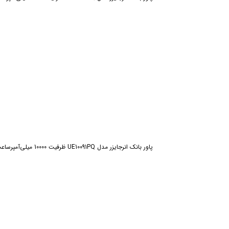
پاور بانک انرجایزر مدل UE10091PQ ظرفیت 10000 میلی‌آمپرساعت