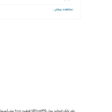
مشاهده بیشتر...
ش
پاور بانک انرجایزر مدل UE20086PQ ظرفیت 20000 میلی‌آمپرساعت