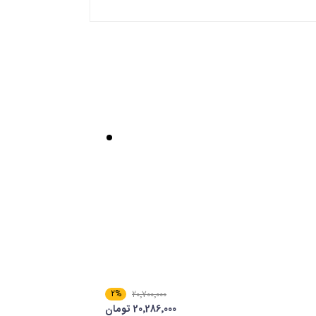
2%
20٬700٬000
20٬286٬000 تومان