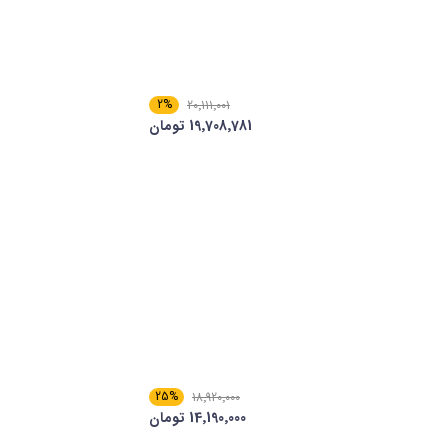
2%
20٬111٬001
19٬708٬781 تومان
25%
18٬920٬000
14٬190٬000 تومان