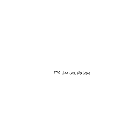
پلوپز والوروس مدل 375