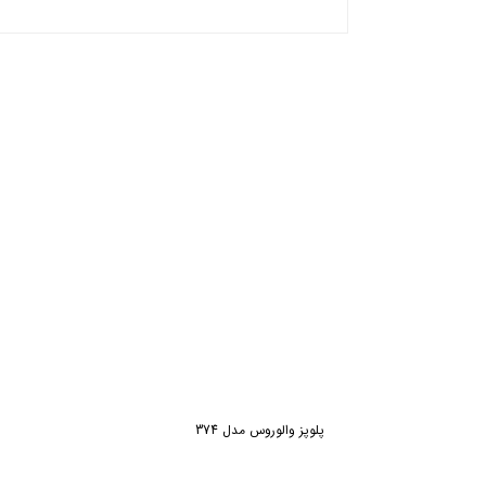
ش
پلوپز والوروس مدل 374