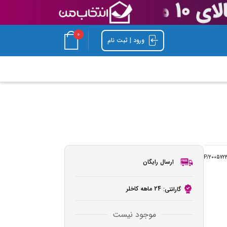
0
ورود | ثبت نام
P/200572
ارسال رایگان
24 ماهه کاخلر
گارانتی:
موجود نیست