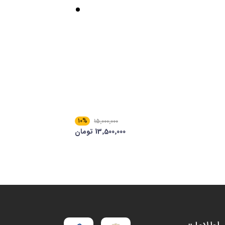
10%
15٬000٬000
13٬500٬000 تومان