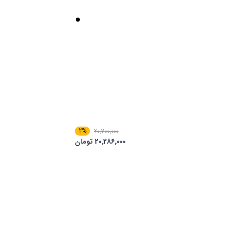
2%
20٬700٬000
20٬286٬000 تومان