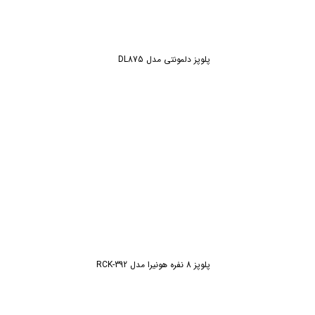
پلوپز دلمونتی مدل DL875
پلوپز 8 نفره هونیرا مدل RCK-392