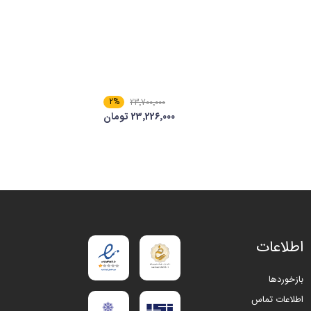
2%
23٬700٬000
23٬226٬000 تومان
اطلاعات
بازخوردها
اطلاعات تماس