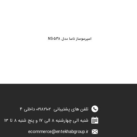
اسپرسوساز ناسا مدل NS-538
تلفن های پشتیبانی
۰۲۱۸۲۱۰۲
داخلی 4
شنبه الی چهارشنبه 8 الی 17 و پنج شنبه 8 تا 13
ecommerce@entekhabgroup.ir