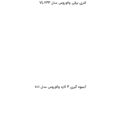
کتری برقی والوروس مدل VL-233
آبمیوه گیری 4 کاره والوروس مدل 801