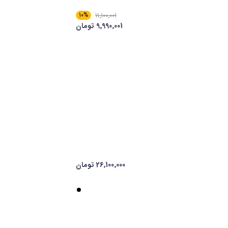
10%
11٬100٬001
9٬990٬001 تومان
26٬100٬000 تومان