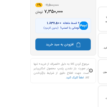
7٬500٬000
2%
7٬350٬000
تومان
با
ن خرید و ۲۴ ماهه
۴ قسط ماهانه
1٬837٬500
تومانی با اسنپ!
(بدون کارمزد)
افزودن به سبد خرید
مرجوع کردن کالا به دلیل «انصراف از خرید» تنها
در صورت باز نشدن پلمپ محصول امکان‌پذیر
، می‌توانید تا سقف ۳۰۰ میلیون
است. جهت اطلاع دقیق از شرایط بازگرداندن
کالا،
لطفاً کلیک کنید
.
ات