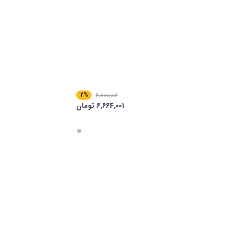
2%
6٬800٬001
6٬664٬001 تومان