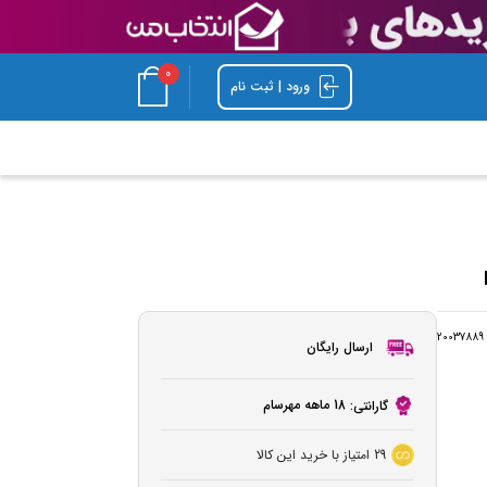
0
ورود | ثبت نام
20037889
ارسال رایگان
18 ماهه مهرسام
گارانتی:
29
امتیاز با خرید این کالا