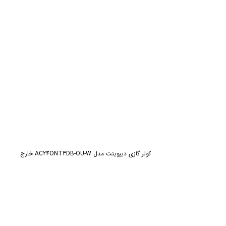
ش
کولر گازی دیپوینت مدل AC24ONT3DB-OU-W خارج