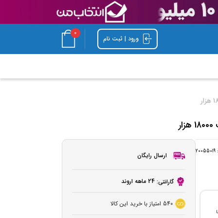
0
ورود | ثبت نام
:
20055019
ارسال رایگان
24 ماهه اروند
گارانتی:
540
امتیاز با خرید این کالا
با