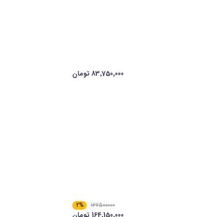
83٬750٬000 تومان
2%
167500000
164٬150٬000 تومان