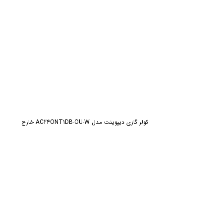
کولر گازی دیپوینت مدل AC24ONT1DB-OU-W خارج