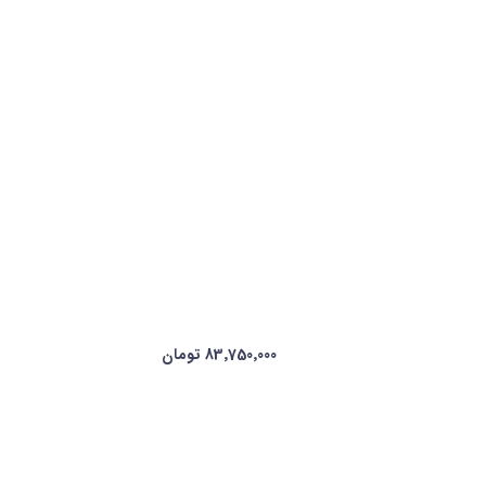
83٬750٬000 تومان