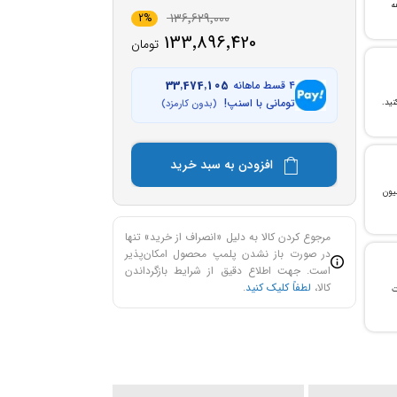
ن خرید و ۲۴ ماهه
136٬629٬000
2%
133٬896٬420
تومان
۴ قسط ماهانه
33٬474٬105
تومانی با اسنپ!
(بدون کارمزد)
افزودن به سبد خرید
، می‌توانید تا سقف ۳۰۰ میلیون
مرجوع کردن کالا به دلیل «انصراف از خرید» تنها
در صورت باز نشدن پلمپ محصول امکان‌پذیر
است. جهت اطلاع دقیق از شرایط بازگرداندن
کالا،
لطفاً کلیک کنید
.
ات