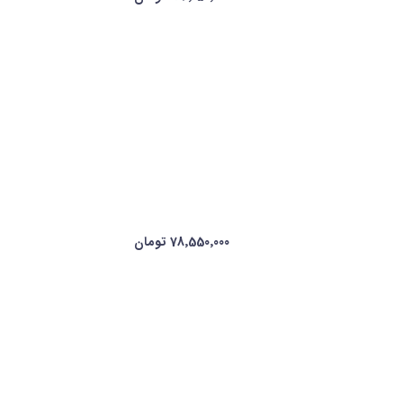
78٬550٬000 تومان