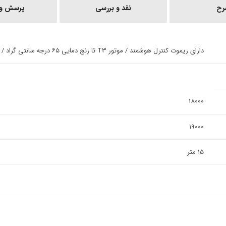
رح
نقد و بررسی
پرسش و 
داراى ريموت كنترل هوشمند / موتور T3 تا رنج دمایی ۶۵ درجه سانتی گراد / سيستم SELF CLEAN (خود تميز كنندكی) پنل داخلى
18000
19000
15 متر