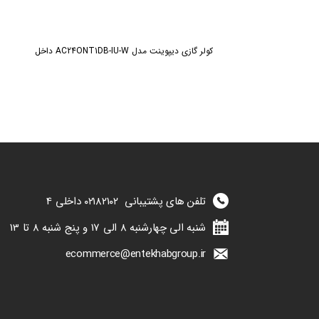
کولر گازی دیپوینت مدل AC24ONT1DB-IU-W داخل
تلفن های پشتیبانی
۰۲۱۸۲۱۰۲
داخلی 4
شنبه الی چهارشنبه 8 الی 17 و پنج شنبه 8 تا 13
ecommerce@entekhabgroup.ir