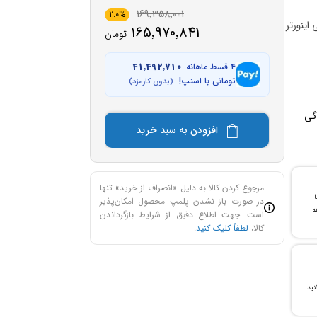
169٬358٬001
2.0%
IAC-30CH/TR  خارجی اینورتر
165٬970٬841
تومان
۴ قسط ماهانه
41٬492٬710
تومانی با اسنپ!
(بدون کارمزد)
افزودن به سبد خرید
مرجوع کردن کالا به دلیل «انصراف از خرید» تنها
با
در صورت باز نشدن پلمپ محصول امکان‌پذیر
ن خرید و ۲۴ ماهه
است. جهت اطلاع دقیق از شرایط بازگرداندن
کالا،
لطفاً کلیک کنید
.