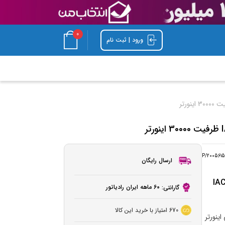
0
ورود | ثبت نام
P/2005615
ارسال رایگان
IAC-30C
60 ماهه ایران رادیاتور
گارانتی:
670
امتیاز با خرید این کالا
IAC-30CH/TR داخلی اینورتر