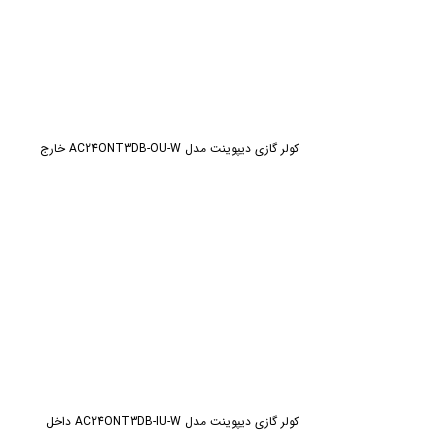
کولر گازی دیپوینت مدل AC24ONT3DB-OU-W خارج
کولر گازی دیپوینت مدل AC24ONT3DB-IU-W داخل