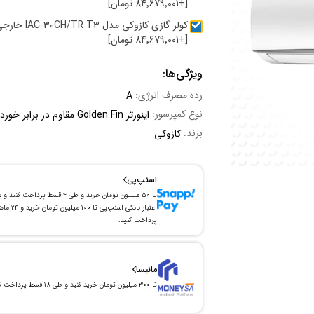
[+84٬679٬001 تومان]
کولر گازی کازوکی مدل T3
[+84٬679٬001 تومان]
ویژگی‌ها:
رده مصرف انرژی:
A
نوع کمپرسور:
اینورتر Golden Fin مقاوم در برابر خوردگی
برند:
کازوکی
اسنپ‌پی
تا ۵۰ میلیون تومان خرید و طی ۴ قسط پرداخت کنید و 
اعتبار بانکی اسنپ‌پی تا ۱۰۰ میلیون توما
پرداخت کنید.
مانیسا
تا ۳۰۰ میلیون تومان خرید کنید و طی ۱۸ قسط پرداخت کنید.