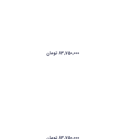
83٬750٬000 تومان
83٬750٬000 تومان