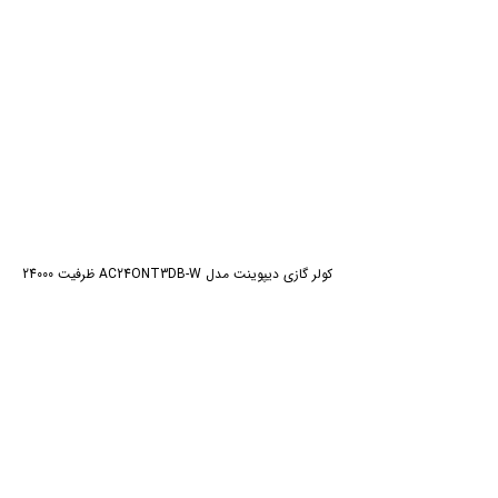
کولر گازی دیپوینت مدل AC24ONT3DB-W ظرفیت 24000