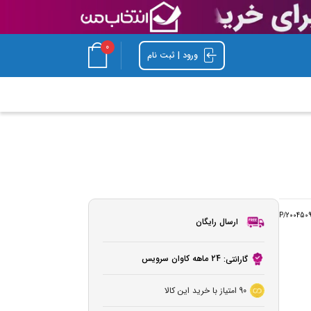
0
ورود | ثبت نام
P/200450
ارسال رایگان
24 ماهه کاوان سرویس
گارانتی:
90
امتیاز با خرید این کالا