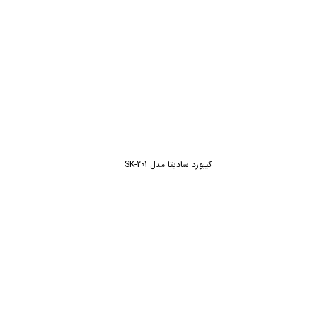
کیبورد سادیتا مدل SK-201