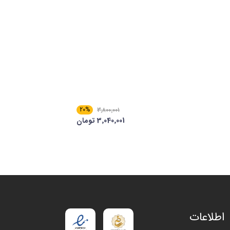
20%
3٬800٬001
3٬040٬001 تومان
اطلاعات