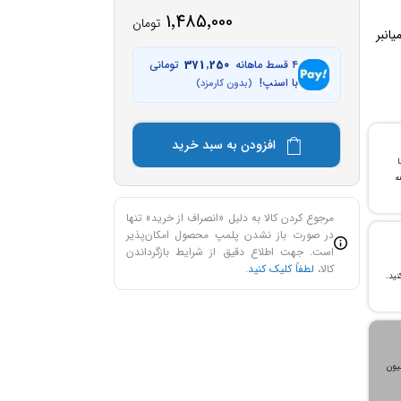
1٬485٬000
تومان
۴ قسط ماهانه
371٬250
تومانی
با اسنپ!
(بدون کارمزد)
افزودن به سبد خرید
با
ن خرید و ۲۴ ماهه
مرجوع کردن کالا به دلیل «انصراف از خرید» تنها
در صورت باز نشدن پلمپ محصول امکان‌پذیر
است. جهت اطلاع دقیق از شرایط بازگرداندن
کالا،
لطفاً کلیک کنید
.
، می‌توانید تا سقف ۳۰۰ میلیون