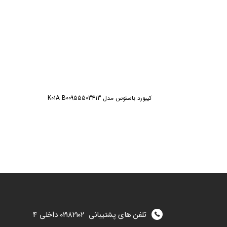
کیبورد باسئوس مدل K01A B00955503413
تلفن های پشتیبانی
۰۲۱۸۲۱۰۲
داخلی 4