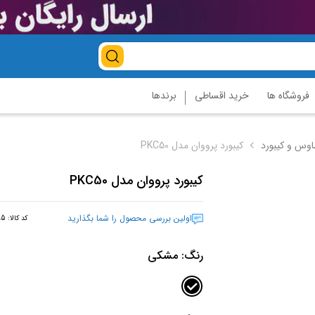
فروشگاه ها
خرید اقساطی
برندها
اوس و کیبورد
کیبورد پرووان مدل PKC50
کیبورد پرووان مدل PKC50
اولین بررسی محصول را شما بگذارید
کد کالا:
95
رنگ:
مشکی