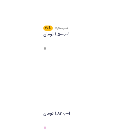
40%
2٬500٬001
1٬500٬001 تومان
1٬830٬001 تومان