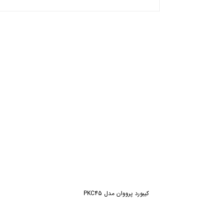
ش
کیبورد پرووان مدل PKC45