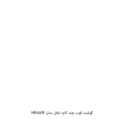
ش
گوشت کوب چند کاره تفال مدل HB55W