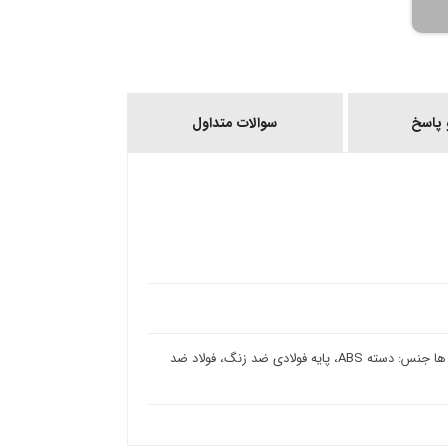
پاسخ
سوالات متداول
دارای کلید سرعت قابل تنظیم برای 8 سرعت متغیر با چراغ LED آبی روی دکمه ها جنس: دسته ABS، پایه فولادی ضد زنگ، فولاد ضد