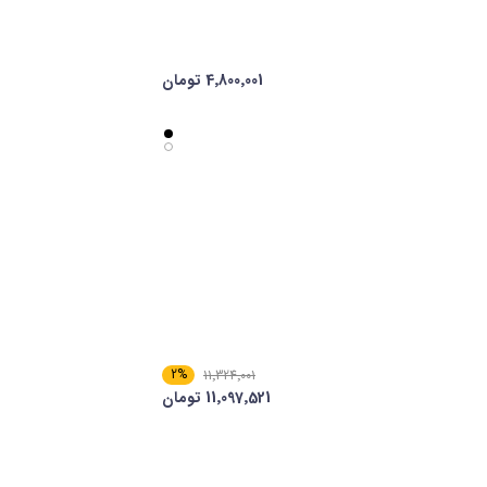
4٬800٬001 تومان
2%
11٬324٬001
11٬097٬521 تومان