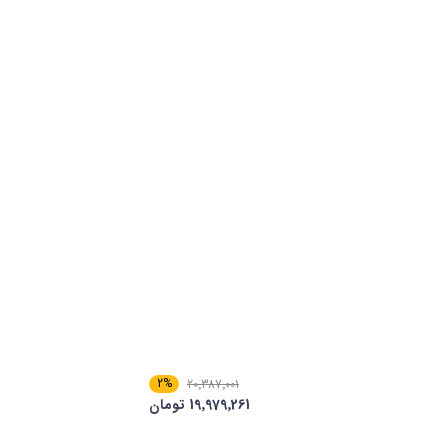
2%
20٬387٬001
19٬979٬261 تومان