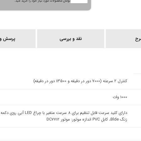
تومان محصولات مورد نیاز خود را خرید کنید.
رح
نقد و بررسی
پرسش و 
کنترل 2 سرعته (7000 دور در دقیقه و 13500 دور در دقیقه)
1000 وات
زنگ Blde، کابل PVC اندازه موتور: موتور DC7712