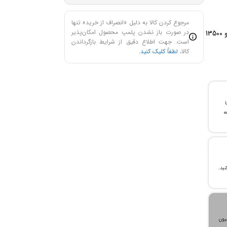
مرجوع کردن کالا به دلیل «انصراف از خرید» تنها
در صورت باز نشدن پلمپ محصول امکان‌پذیر
کنترل 2 سرعته (7000 دور در دقیقه و 13500
است. جهت اطلاع دقیق از شرایط بازگرداندن
کالا،
لطفاً کلیک کنید
.
با
ن خرید و ۲۴ ماهه
، می‌توانید تا سقف ۳۰۰ میلیون