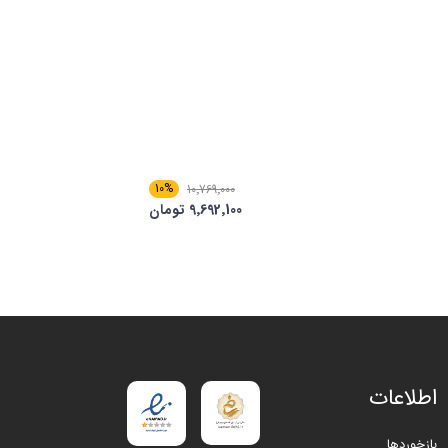
10%
10٬769٬000
9٬692٬100 تومان
اطلاعات
بازخوردها