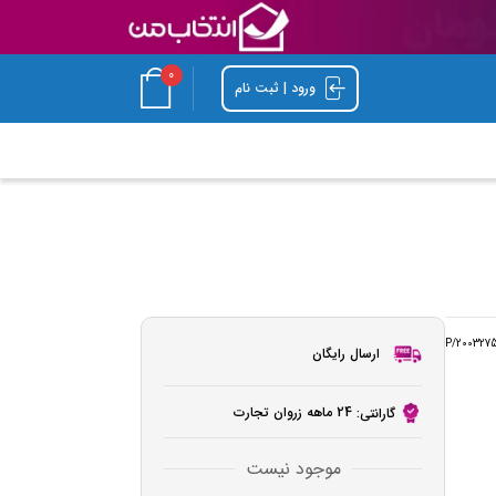
0
ورود | ثبت نام
P/200327
ارسال رایگان
24 ماهه زروان تجارت
گارانتی:
موجود نیست