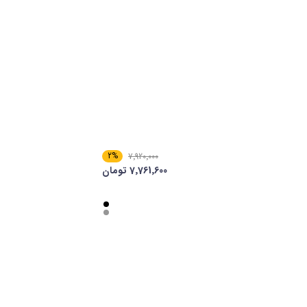
2%
7٬920٬000
7٬761٬600 تومان