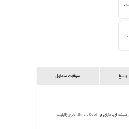
، می‌توانید تا سقف ۳۰۰ میلیون
ات
پاسخ
سوالات متداول
نوع کمپرسور: اینورتر دیجیتال، فیلتر ضد بو: فیلتر سه لایه، بار خانگی درب سوم شیشه ای، دارای Smart Cooling، دارای(قابلیت