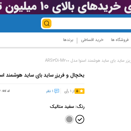
فروشگاه ها
خرید اقساطی
برندها
 ساید بای ساید هوشمند اسنوا مدل ARS3Di-M200
یخچال و فریزر ساید بای ساید هوشمند اسنوا مدل 00
5
از 1 رأی
1 نظر
کد کالا:
6
رنگ:
سفید متالیک