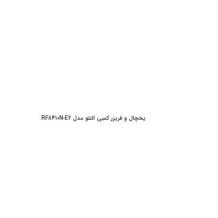
یخچال و فریزر کمبی التتو مدل RF8410N-E2