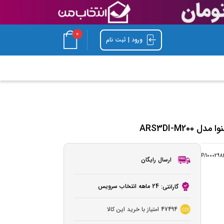
0
ورود | ثبت نام
ARS3DI-M2
P/1000298
ارسال رایگان
24 ماهه انتخاب سرویس
گارانتی:
47494
امتیاز با خرید این کالا