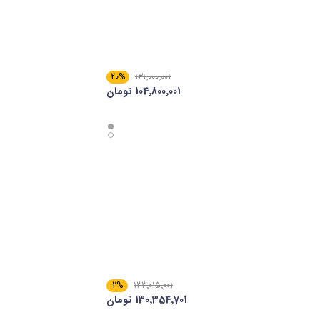
20%
131٬000٬001
104٬800٬001 تومان
2%
133٬015٬001
130٬354٬701 تومان