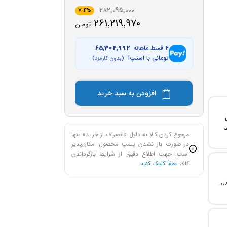
282٬095٬000
7.4%
261٬219٬970
تومان
۴ قسط ماهانه
65٬304٬992
تومانی با اسنپ!
(بدون کارمزد)
افزودن به سبد خرید
با
ن خرید و ۲۴ ماهه
مرجوع کردن کالا به دلیل «انصراف از خرید» تنها
در صورت باز نشدن پلمپ محصول امکان‌پذیر
است. جهت اطلاع دقیق از شرایط بازگرداندن
کالا،
لطفاً کلیک کنید
.