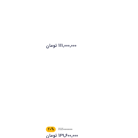
111٬000٬000 تومان
20%
212000000
169٬600٬000 تومان