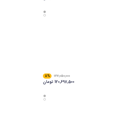
5%
127٬050٬000
120٬697٬500 تومان