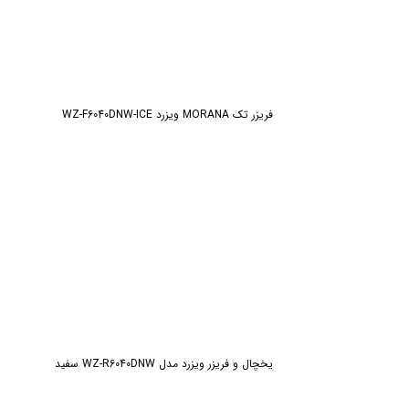
فریزر تك MORANA ویزرد WZ-F6040DNW-ICE
يخچال و فریزر ویزرد مدل WZ-R6040DNW سفيد