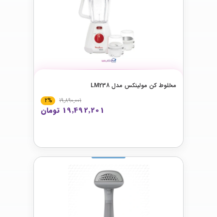
مخلوط كن مولینکس مدل LM238
2%
19٬890٬001
19٬492٬201 تومان