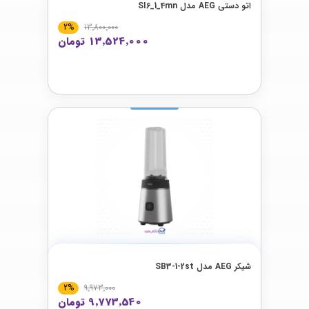
اتو دستی AEG مدل SI6_1_4mn
2%
13٬800٬000
13٬524٬000 تومان
شیکر AEG مدل SB3-1-2st
2%
9٬973٬000
9٬773٬540 تومان