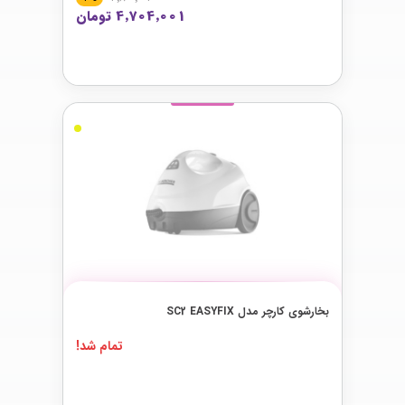
4٬704٬001 تومان
بخارشوی کارچر مدل SC2 EASYFIX
تمام شد!