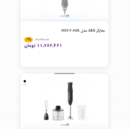
بخارگر AEG مدل HS7-2-6UG
2%
12٬027٬001
11٬786٬461 تومان