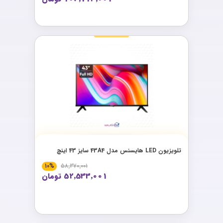
تلویزیون LED هایسنس مدل 43A4 سایز 43 اینچ
10%
58٬370٬001
52٬533٬001 تومان