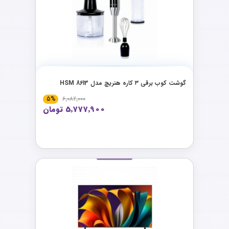
گوشت کوب برقی ۳ کاره هنریچ مدل HSM 8613
5%
6٬082٬000
5٬777٬900 تومان