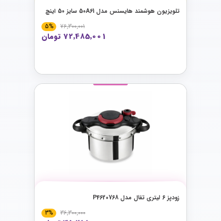
تلویزیون هوشمند هایسنس مدل 50A61 سایز 50 اینچ
5%
76٬300٬001
72٬485٬001 تومان
زودپز 6 لیتری تفال مدل P4620768
3%
36٬300٬000