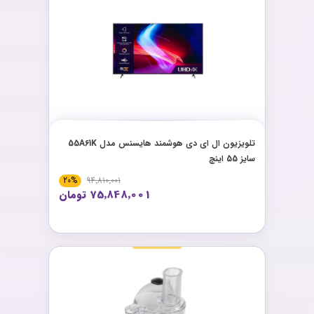
تلویزیون ال ای دی هوشمند هایسنس مدل 55A61K
سایز 55 اینچ
20%
94٬810٬001
75٬848٬001 تومان