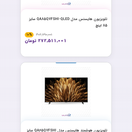
تلویزیون هایسنس مدل QA85Q7FSHI-QLED سایز
85 اینچ
10%
302٬790٬001
272٬511٬001 تومان
تلویزیون هوشمند هایسنس مدل QA65Q7FSHI سایز