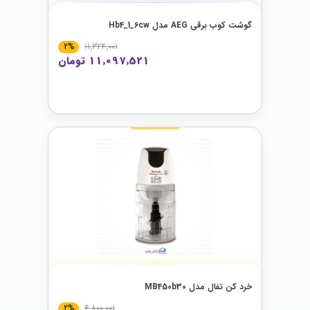
گوشت کوب برقی AEG مدل Hb4_1_6cw
2%
11٬324٬001
11٬097٬521 تومان
خرد کن تفال مدل MB450b30
2%
4٬800٬001