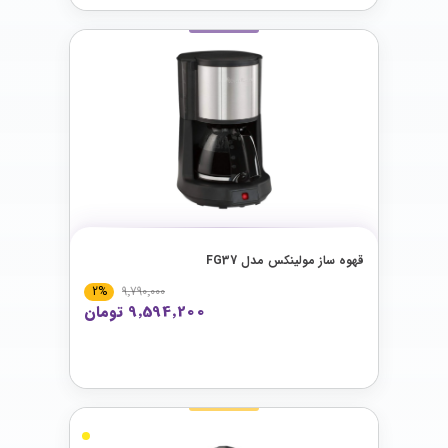
قهوه‌ ساز مولینکس مدل FG37
2%
9٬790٬000
9٬594٬200 تومان