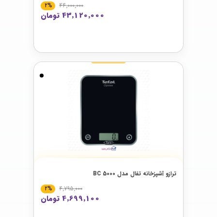
2%
44٬000٬000
43٬120٬000 تومان
ترازو آشپزخانه تفال مدل 5000 BC
2%
4٬795٬000
4٬699٬100 تومان