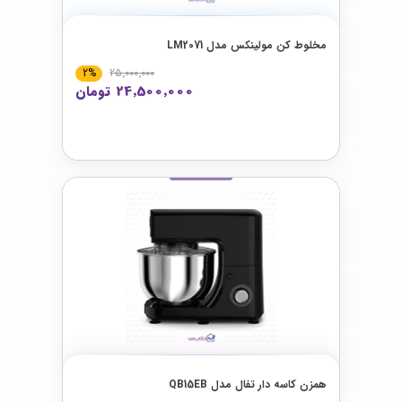
مخلوط كن مولینکس مدل LM2071
2%
25٬000٬000
24٬500٬000 تومان
همزن کاسه دار تفال مدل QB15EB