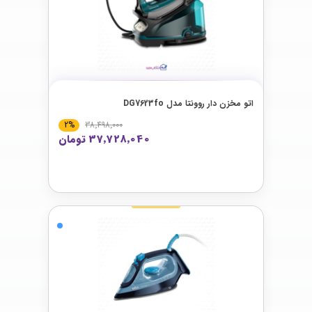
اتو مخزن دار روونتا مدل DG7623fo
2%
38٬498٬000
37٬728٬040 تومان