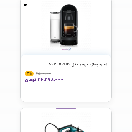
اسپرسوساز نسپرسو مدل VERTOPLUS
2%
35٬100٬000
34٬398٬000 تومان