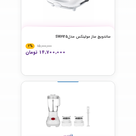
ساندويچ ساز مولینکس مدلSW6125
2%
15٬000٬000
14٬700٬000 تومان