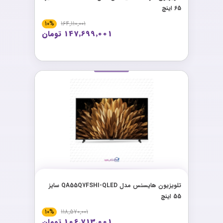
65 اینچ
10%
164٬110٬001
147٬699٬001 تومان
تلویزیون هایسنس مدل QA55Q7FSHI-QLED سایز
55 اینچ
10%
118٬570٬001
106٬713٬001 تومان