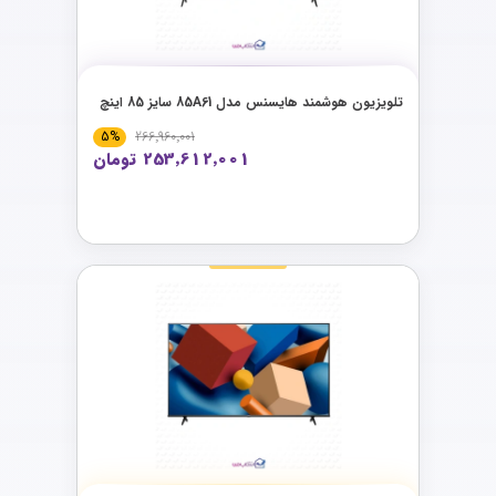
تلویزیون هوشمند هایسنس مدل 85A61 سایز 85 اینچ
5%
266٬960٬001
253٬612٬001 تومان