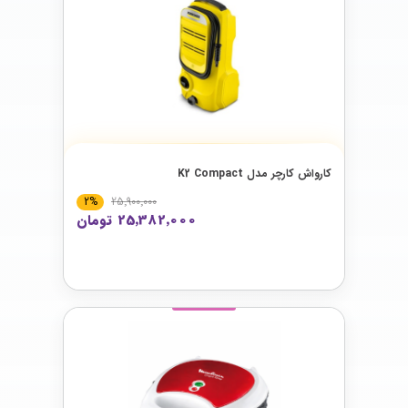
کارواش کارچر مدل K2 Compact
2%
25٬900٬000
25٬382٬000 تومان