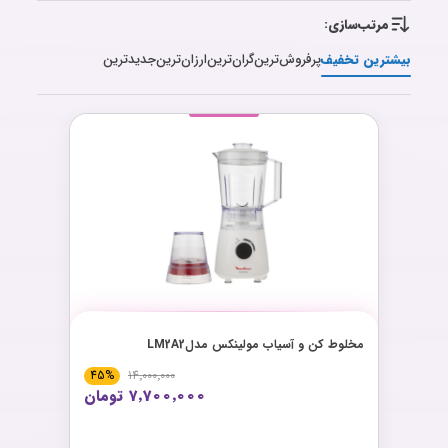
مرتب‌سازی:
بیشترین تخفیف
پرفروش‌ترین
گران‌ترین
ارزان‌ترین
جدیدترین
مخلوط کن و آسياب مولینکس مدلLM2A2
45%
14٬000٬000
7٬700٬000 تومان