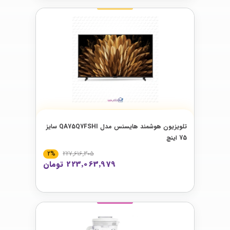
تلویزیون هوشمند هایسنس مدل QA75Q7FSHI سایز
75 اینچ
2%
227٬616٬305
223٬063٬979 تومان