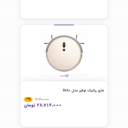
جارو رباتیک لوفیر مدل S680
2%
29٬300٬000
28٬714٬000 تومان