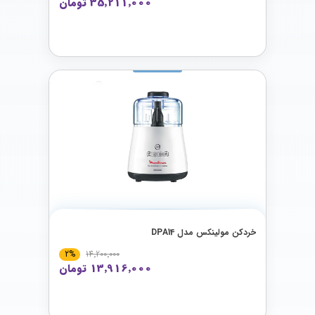
35٬211٬000 تومان
خردکن مولینکس مدل DPA14
2%
14٬200٬000
13٬916٬000 تومان