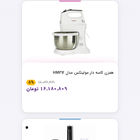
همزن کاسه دار مولینکس مدل HM312
5%
17٬032٬431
16٬180٬809 تومان