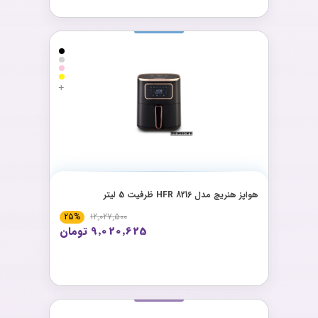
هواپز هنریچ مدل HFR 8216 ظرفیت 5 لیتر
25%
12٬027٬500
9٬020٬625 تومان