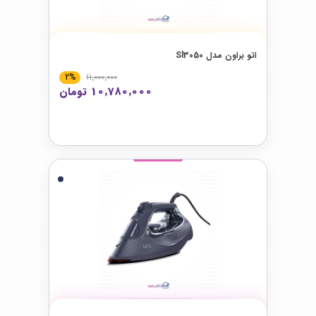
اتو براون مدل Sl3050
2%
11٬000٬000
10٬780٬000 تومان