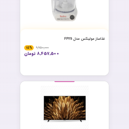
غذاساز مولینکس مدل FP211
15%
9٬950٬000
8٬457٬500 تومان