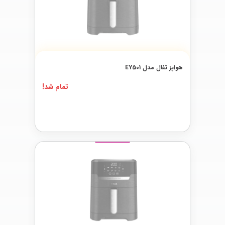
هواپز تفال مدل EY501
تمام شد!