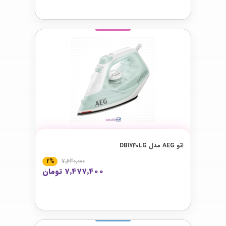
اتو AEG مدل DB1740LG
2%
7٬630٬000
7٬477٬400 تومان