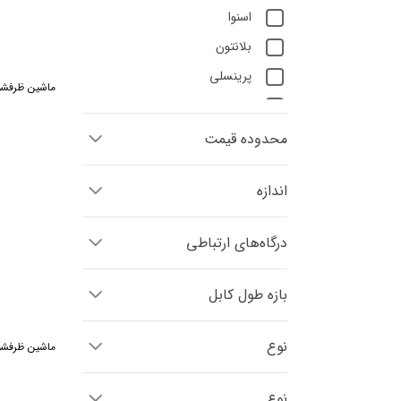
اسنوا
بلانتون
پرینسلی
ماشین ظرفشویی هوشمند 14
پاناسونیک
دومنا
محدوده قیمت
تک الکتریک
اندازه
بیم
مولینکس
درگاه‌های ارتباطی
نانیوا
تکنو
بازه طول کابل
رمینگتون
ناسا الکتریک
نوع
ماشین ظرفشویی هوشمند 13
تولیپس
نوع