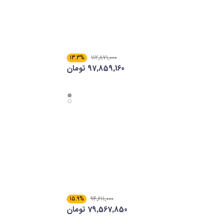
13.3%
112٬871٬000
97٬859٬160 تومان
15.9%
94٬611٬000
79٬567٬850 تومان