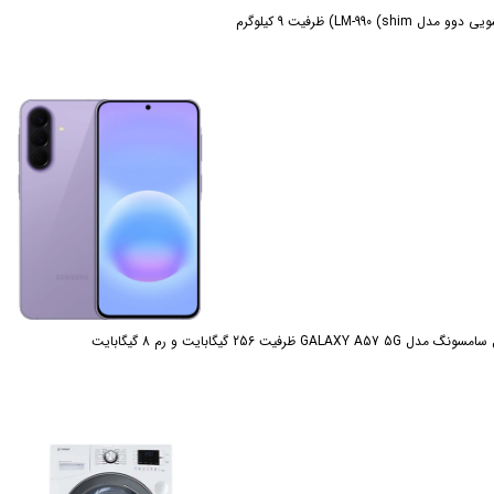
LM-990 (shi) ظرفیت 9 کیلوگرم
GALAXY ظرفیت 256 گیگابایت و رم 8 گیگابایت