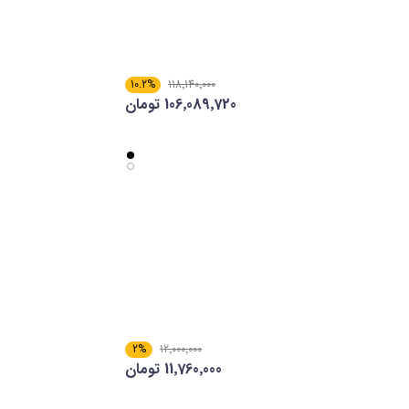
10.2%
118٬140٬000
106٬089٬720 تومان
2%
12٬000٬000
11٬760٬000 تومان