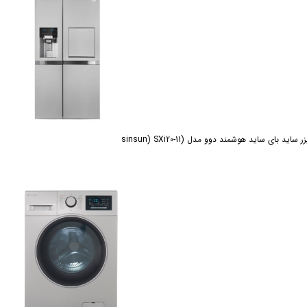
ید بای ساید هوشمند دوو مدل (sinsun) SXi20-11