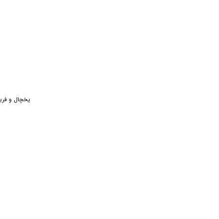
افشار زرینه
تایسز
پیلوت
عروس
پارس
بوش
یخچال و فریزر سا
کندی
پارس استیل
سارینا
پلان
میگل
بنس
مورانو