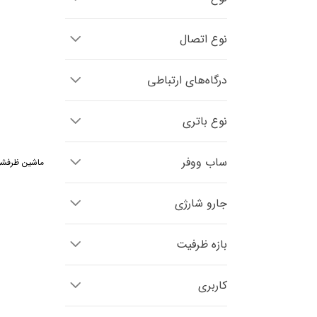
پارس خزر
هارمونیک
نوع اتصال
تی سی ال
هیوندای
درگاه‌های ارتباطی
فیلیپس
بیشل
نوع باتری
ام جی اس
ساب ووفر
انگاره
ماشین ظرفشویی 14 نفره دوو مدل (0
اورانوس
جارو شارژی
ایستکول
تسکو
بازه ظرفیت
کاندید
پرووان
کاربری
دانلوپ