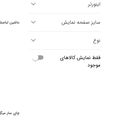
اینورتر
ایکس ویژن
کارچر
سایز صفحه نمایش
ماشین لباسشویی اسنوا 
شوبرت
رومانزو
نوع
موتورولا
سام
فقط نمایش کالاهای
موجود
سامسونگ
آنر
هوآوی
لنوو
ایسوس
چای ساز میگل مد
ای دیتا
سایا
نالینو