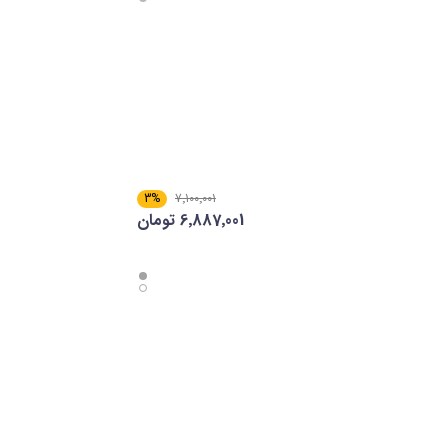
3%
7٬100٬001
6٬887٬001 تومان