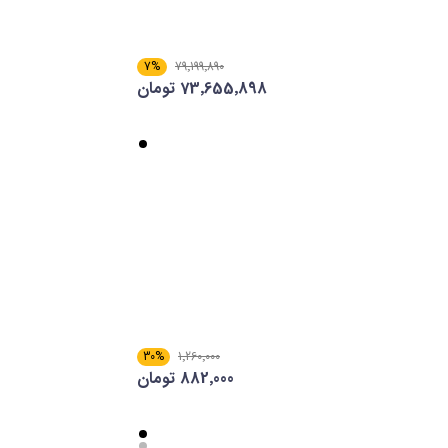
7%
79٬199٬890
73٬655٬898 تومان
30%
1٬260٬000
882٬000 تومان