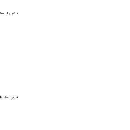
کرامتیان
کلینیک فرش دکتر دیاری
ماشین لباسشویی اسنوا 
ناژینو
جهان افروز
شیائومی
اپل
آر تی سی
سن دیسک
تفال
متفرقه
کیبورد سادیتا مدل
باسئوس
زیلوت
الینور
روونتا