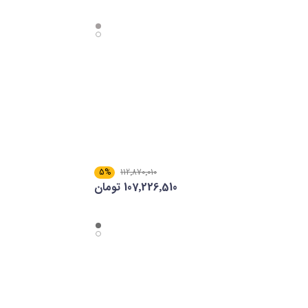
5%
112٬870٬010
107٬226٬510 تومان