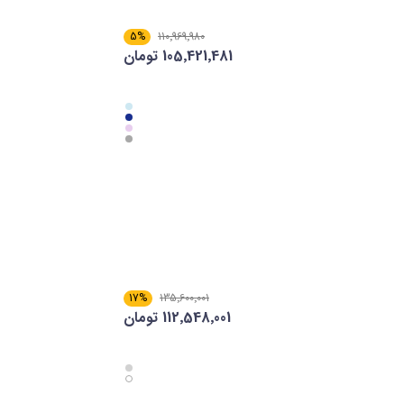
5%
110٬969٬980
105٬421٬481 تومان
17%
135٬600٬001
112٬548٬001 تومان