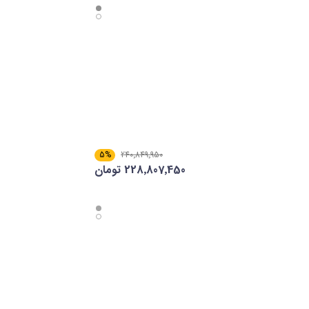
5%
240٬849٬950
228٬807٬450 تومان