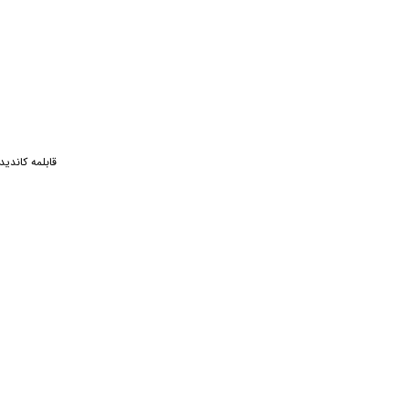
بابیلیس
براون
مک استایلر
سیماران
جانتک
قابلمه کاندی
انکر
اچ پی
کانن
ایسر
جی پلاس
فکر
امیزفیت
میبرو