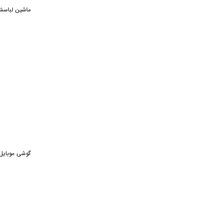
هایلو
ماشین لباسشویی دوو مدل m
جی بی ال
کیو سی وای
سونی
لاجیتک
نسپرسو
مایکروسافت
بنکیو
سیلیکون پاور
پاکشوما
گوشی موبایل سامسونگ مدل  A57 5G
وسترن دیجیتال
انرجایزر
الکترواستیل
امرسان