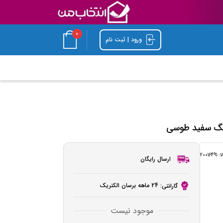
0
ورود | ثبت نام
لا:
20016491
ارسال رایگان
24 ماهه برسان الکتریک
گارانتی:
موجود نیست