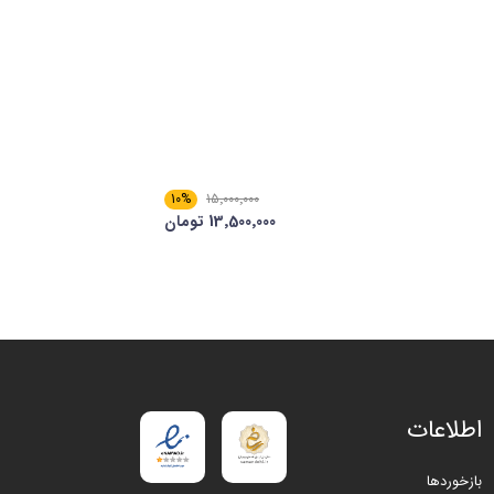
10%
15٬000٬000
13٬500٬000 تومان
اطلاعات
بازخوردها