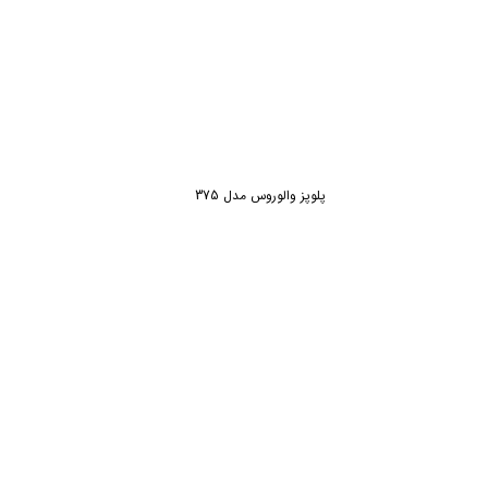
پلوپز والوروس مدل 375