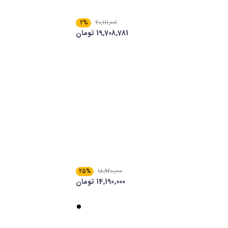
2%
20٬111٬001
19٬708٬781 تومان
25%
18٬920٬000
14٬190٬000 تومان