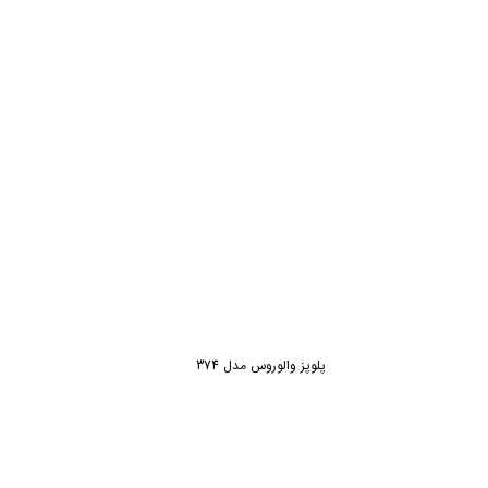
ش
پلوپز والوروس مدل 374