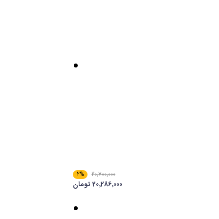
2%
20٬700٬000
20٬286٬000 تومان