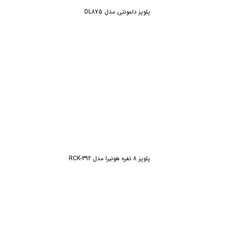
پلوپز دلمونتی مدل DL875
پلوپز 8 نفره هونیرا مدل RCK-392