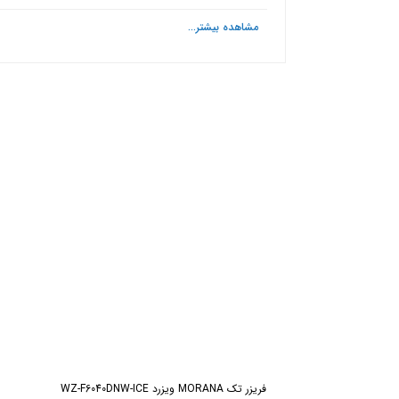
مشاهده بیشتر...
ش
فریزر تك MORANA ویزرد WZ-F6040DNW-ICE