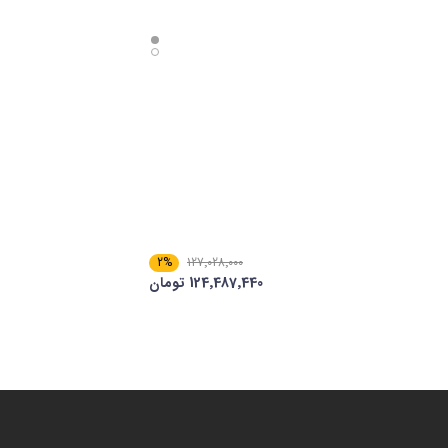
2%
127٬028٬000
124٬487٬440 تومان