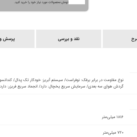
تومان محصولات مورد نیاز خود را خرید کنید.
رح
نقد و بررسی
پرسش و 
نوع مقاومت در برابر برفک: نوفراست/ سیستم آبریز: خودکار تک پدال/ کندانس
گردش هوای سه بعدی/ سرمایش سریع یخچال: دارد/ انجماد سریع فریزر: دارد/ قابلی
1816 میلی‌متر
720 میلی‌متر