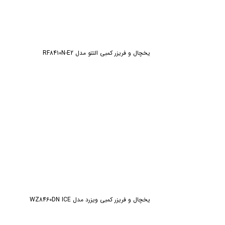
یخچال و فریزر کمبی التتو مدل RF8410N-E2
یخچال و فریزر کمبی ویزرد مدل WZ8460DN ICE