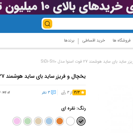
فروشگاه ها
خرید اقساطی
برندها
 بای ساید هوشمند 27 فوت اسنوا مدل S1Di-S110
یخچال و فریزر ساید بای ساید هوشمند 27 فوت اسنوا مدل S1DI-S110
3/3
از 3 رأی
3 نظر
کد کالا:
6
رنگ:
نقره ای