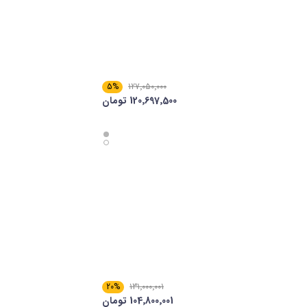
5%
127٬050٬000
120٬697٬500 تومان
20%
131٬000٬001
104٬800٬001 تومان