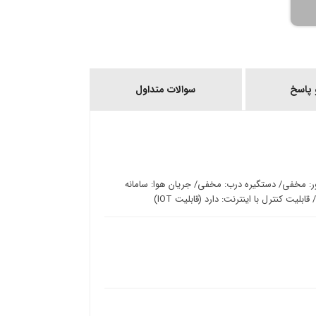
پاسخ
سوالات متداول
ور: مخفی/ دستگیره درب: مخفی/ جریان هوا: سامانه
ت کنترل با اینترنت: دارد (قابلیت IOT)