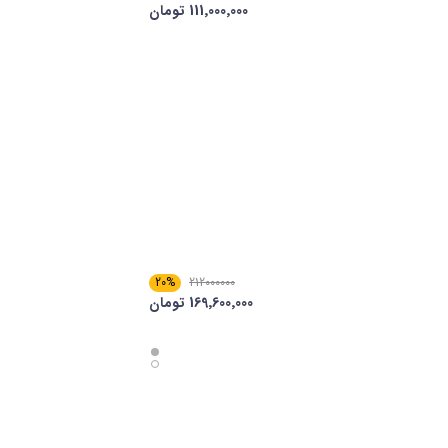
111٬000٬000 تومان
20%
212000000
169٬600٬000 تومان