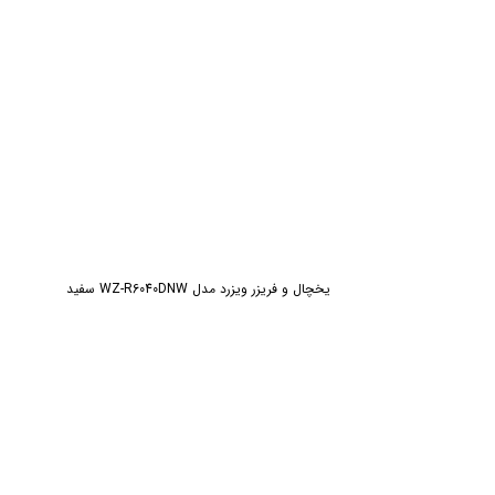
يخچال و فریزر ویزرد مدل WZ-R6040DNW سفيد